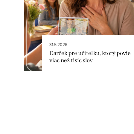
s
č
l
á
31.5.2026
n
Darček pre učiteľku, ktorý povie
k
viac než tisíc slov
o
v