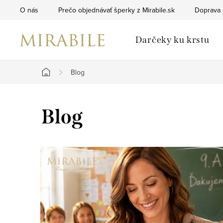
Prejsť
O nás
Prečo objednávať šperky z Mirabile.sk
Doprava 
na
obsah
Darčeky ku krstu
Blog
Domov
Blog
V
ý
p
i