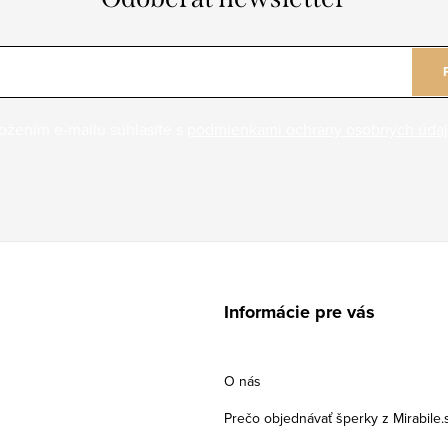
ožením e-mailu súhlasíte s
podmienkami ochrany osobných úda
Informácie pre vás
O nás
Prečo objednávať šperky z Mirabile.