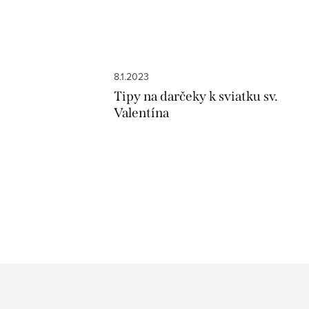
8.1.2023
Tipy na darčeky k sviatku sv.
Valentína
O
v
l
á
d