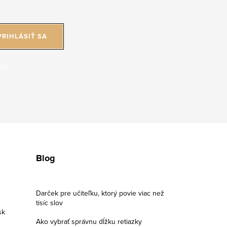
PRIHLÁSIŤ SA
jov
Blog
Darček pre učiteľku, ktorý povie viac než
tisíc slov
sk
Ako vybrať správnu dĺžku retiazky