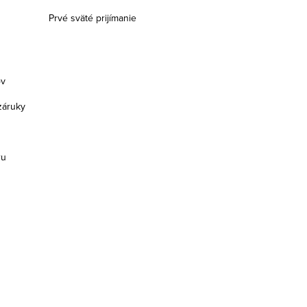
Prvé sväté prijímanie
ov
záruky
ru