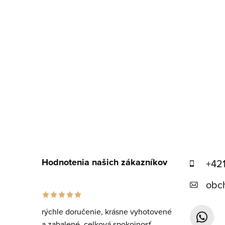
i
u
e
Hodnotenia našich zákazníkov
+42
obc
rýchle doručenie, krásne vyhotovené
a zabalené, celková spokojnosť