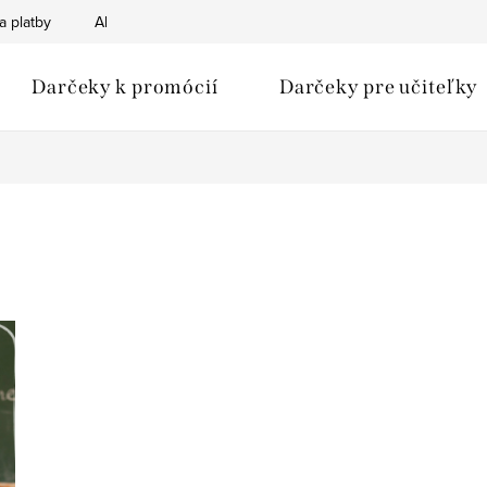
a platby
Ako nakupovať
Obchodné podmienky
Podmien
Darčeky k promócií
Darčeky pre učiteľky