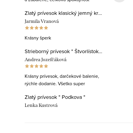
Zlatý prívesok klasický jemný krížik
Jarmila Vranová
Krásny šperk
Strieborný prívesok " Štvorlístok pre najlepšiu učiteľku "
Andrea Jozefčáková
Krásny prívesok, darčekové balenie,
rýchle dodanie. Všetko super
Zlatý prívesok " Podkova "
Lenka Kustrová