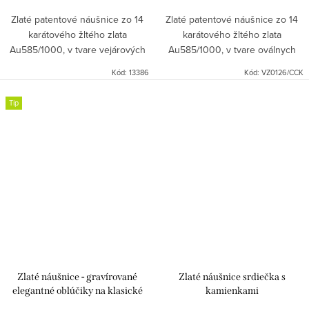
Zlaté patentové náušnice zo 14
Zlaté patentové náušnice zo 14
karátového žltého zlata
karátového žltého zlata
Au585/1000, v tvare vejárových
Au585/1000, v tvare oválnych
polkrúžkov s gravírom.
polkrúžkov s gravírom.
Kód:
13386
Kód:
VZ0126/CCK
Tip
Zlaté náušnice - gravírované
Zlaté náušnice srdiečka s
elegantné oblúčiky na klasické
kamienkami
zapínanie