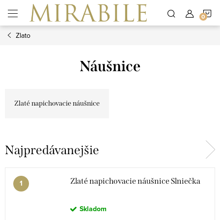
Prejsť
N
na
obsah
Zlato
K
Náušnice
Zlaté napichovacie náušnice
Najpredávanejšie
Zlaté napichovacie náušnice Slniečka
Skladom