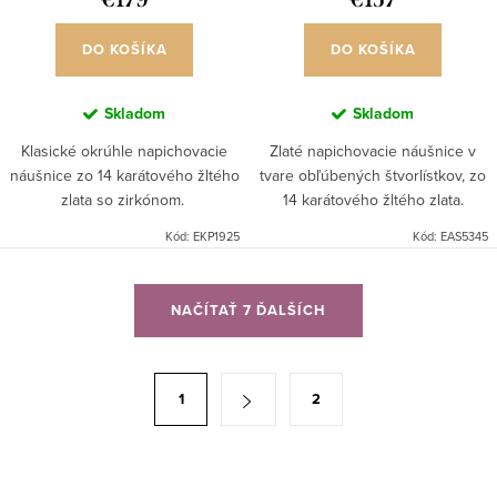
DO KOŠÍKA
DO KOŠÍKA
Skladom
Skladom
Klasické okrúhle napichovacie
Zlaté napichovacie náušnice v
náušnice zo 14 karátového žltého
tvare obľúbených štvorlístkov, zo
zlata so zirkónom.
14 karátového žltého zlata.
Kód:
EKP1925
Kód:
EAS5345
O
NAČÍTAŤ 7 ĎALŠÍCH
v
l
á
S
1
2
d
t
a
r
c
á