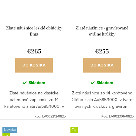
Zlaté náušnice lesklé oblúčiky
Zlaté náušnice - gravírované
Ema
oválne krúžky
€265
€255
DO KOŠÍKA
DO KOŠÍKA
Skladom
Skladom
Zlaté náušnice na klasické
Zlaté náušnice zo 14 karátového
patentové zapínanie zo 14
žltého zlata Au585/1000, v tvare
karátového zlata Au585/1000 v
oválnych krúžkov s gravírom.
tvare oblúčikov s lesklým vzorom.
Kód:
EA002212/0825
Kód:
EA002306/0825
Novinka
Tip