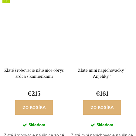
Tip
Zlaté šrobovacie náušnice obrys
Zlaté mini napichovačky "
srdca s kamienkami
Anjeliky "
€215
€161
DO KOŠÍKA
DO KOŠÍKA
Skladom
Skladom
Zlaté šrobovacie náušnice zo 14
Zlaté mini napichovacie náušnice