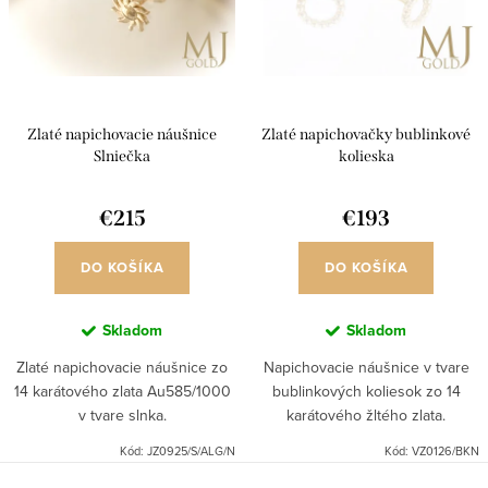
r
p
o
r
d
o
u
d
Zlaté napichovacie náušnice
Zlaté napichovačky bublinkové
k
u
Slniečka
kolieska
t
k
o
€215
€193
t
v
o
DO KOŠÍKA
DO KOŠÍKA
v
Skladom
Skladom
Zlaté napichovacie náušnice zo
Napichovacie náušnice v tvare
14 karátového zlata Au585/1000
bublinkových koliesok zo 14
v tvare slnka.
karátového žltého zlata.
Kód:
JZ0925/S/ALG/N
Kód:
VZ0126/BKN