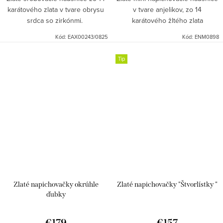
karátového zlata v tvare obrysu
v tvare anjelikov, zo 14
srdca so zirkónmi.
karátového žltého zlata
Au585/1000.
Kód:
EAX00243/0825
Kód:
ENM0898
Tip
Zlaté napichovačky okrúhle
Zlaté napichovačky "Štvorlístky "
ďubky
€179
€157