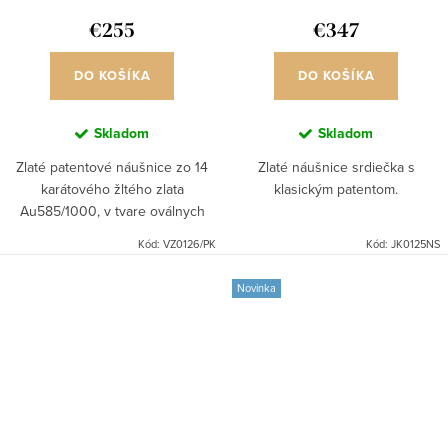
€255
€347
DO KOŠÍKA
DO KOŠÍKA
Skladom
Skladom
Zlaté patentové náušnice zo 14
Zlaté náušnice srdiečka s
karátového žltého zlata
klasickým patentom.
Au585/1000, v tvare oválnych
polkrúžkov s gravírom.
Kód:
VZ0126/PK
Kód:
JK0125NS
Novinka