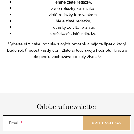
jemné zlaté retiazky,
zlaté retiazky ku krížiku,
zlaté retiazky k príveskom,
biele zlaté retiazky,
retiazky zo žltého zlata,
darčekové zlaté retiazky.
Vyberte si z našej ponuky zlatých retiazok a nájdite šperk, ktorý
bude robiť radosť každý deň. Zlato si totiž svoju hodnotu, krásu a
eleganciu zachováva po celý život. ✨
Odoberať newsletter
Email
PRIHLÁSIŤ SA