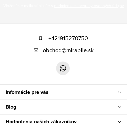
Vložením e-mailu súhlasíte s
podmienkami ochrany osobných údajov
Z
á
+421915270750
p
obchod
@
mirabile.sk
ä
t
i
e
Informácie pre vás
Blog
Hodnotenia našich zákazníkov