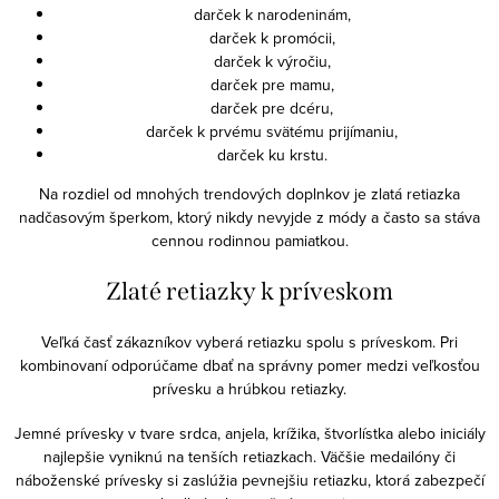
darček k narodeninám,
darček k promócii,
darček k výročiu,
darček pre mamu,
darček pre dcéru,
darček k prvému svätému prijímaniu,
darček ku krstu.
Na rozdiel od mnohých trendových doplnkov je zlatá retiazka
nadčasovým šperkom, ktorý nikdy nevyjde z módy a často sa stáva
cennou rodinnou pamiatkou.
Zlaté retiazky k príveskom
Veľká časť zákazníkov vyberá retiazku spolu s príveskom. Pri
kombinovaní odporúčame dbať na správny pomer medzi veľkosťou
prívesku a hrúbkou retiazky.
Jemné prívesky v tvare srdca, anjela, krížika, štvorlístka alebo iniciály
najlepšie vyniknú na tenších retiazkach. Väčšie medailóny či
náboženské prívesky si zaslúžia pevnejšiu retiazku, ktorá zabezpečí