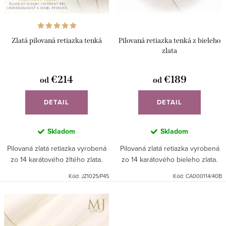
r
d
o
u
d
Zlatá pilovaná retiazka tenká
Pilovaná retiazka tenká z bieleho
k
u
zlata
t
k
o
€214
€189
od
od
t
v
o
DETAIL
DETAIL
v
Skladom
Skladom
Pilovaná zlatá retiazka vyrobená
Pilovaná zlatá retiazka vyrobená
zo 14 karátového žltého zlata.
zo 14 karátového bieleho zlata.
Kód:
JZ1025/P45
Kód:
CA000114/40B