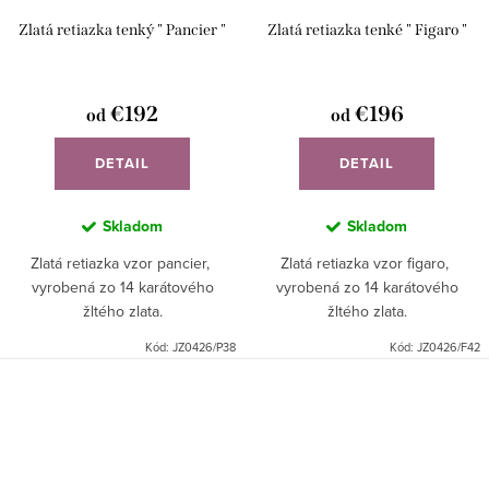
Zlatá retiazka tenký " Pancier "
Zlatá retiazka tenké " Figaro "
€192
€196
od
od
DETAIL
DETAIL
Skladom
Skladom
Zlatá retiazka vzor pancier,
Zlatá retiazka vzor figaro,
vyrobená zo 14 karátového
vyrobená zo 14 karátového
žltého zlata.
žltého zlata.
Kód:
JZ0426/P38
Kód:
JZ0426/F42