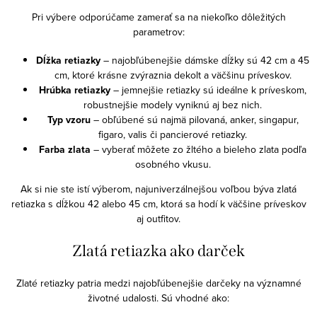
p
Pri výbere odporúčame zamerať sa na niekoľko dôležitých
i
parametrov:
s
u
Dĺžka retiazky
– najobľúbenejšie dámske dĺžky sú 42 cm a 45
cm, ktoré krásne zvýraznia dekolt a väčšinu príveskov.
Hrúbka retiazky
– jemnejšie retiazky sú ideálne k príveskom,
robustnejšie modely vyniknú aj bez nich.
Typ vzoru
– obľúbené sú najmä pilovaná, anker, singapur,
figaro, valis či pancierové retiazky.
Farba zlata
– vyberať môžete zo žltého a bieleho zlata podľa
osobného vkusu.
Ak si nie ste istí výberom, najuniverzálnejšou voľbou býva zlatá
retiazka s dĺžkou 42 alebo 45 cm, ktorá sa hodí k väčšine príveskov
aj outfitov.
Zlatá retiazka ako darček
Zlaté retiazky patria medzi najobľúbenejšie darčeky na významné
životné udalosti. Sú vhodné ako: