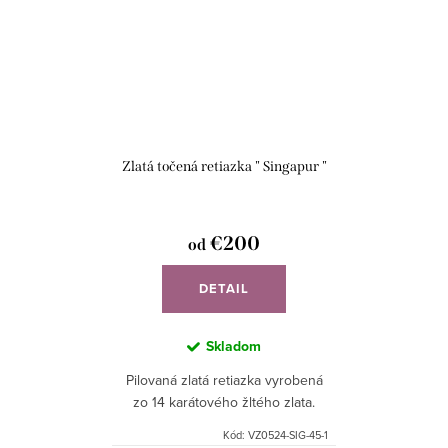
Zlatá točená retiazka " Singapur "
€200
od
DETAIL
Skladom
Pilovaná zlatá retiazka vyrobená
zo 14 karátového žltého zlata.
Kód:
VZ0524-SIG-45-1