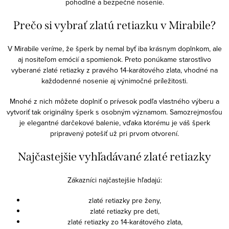
pohodlné a bezpečné nosenie.
Prečo si vybrať zlatú retiazku v Mirabile?
V Mirabile veríme, že šperk by nemal byť iba krásnym doplnkom, ale
aj nositeľom emócií a spomienok. Preto ponúkame starostlivo
vyberané zlaté retiazky z pravého 14-karátového zlata, vhodné na
každodenné nosenie aj výnimočné príležitosti.
Mnohé z nich môžete doplniť o prívesok podľa vlastného výberu a
vytvoriť tak originálny šperk s osobným významom. Samozrejmosťou
je elegantné darčekové balenie, vďaka ktorému je váš šperk
pripravený potešiť už pri prvom otvorení.
Najčastejšie vyhľadávané zlaté retiazky
Zákazníci najčastejšie hľadajú:
zlaté retiazky pre ženy,
zlaté retiazky pre deti,
zlaté retiazky zo 14-karátového zlata,