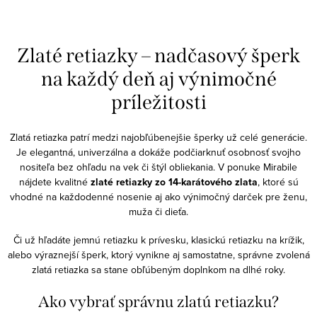
O
v
Zlaté retiazky – nadčasový šperk
l
na každý deň aj výnimočné
á
príležitosti
d
a
c
Zlatá retiazka patrí medzi najobľúbenejšie šperky už celé generácie.
Je elegantná, univerzálna a dokáže podčiarknuť osobnosť svojho
i
nositeľa bez ohľadu na vek či štýl obliekania. V ponuke Mirabile
e
nájdete kvalitné
zlaté retiazky zo 14-karátového zlata
, ktoré sú
p
vhodné na každodenné nosenie aj ako výnimočný darček pre ženu,
r
muža či dieťa.
v
Či už hľadáte jemnú retiazku k prívesku, klasickú retiazku na krížik,
k
alebo výraznejší šperk, ktorý vynikne aj samostatne, správne zvolená
y
zlatá retiazka sa stane obľúbeným doplnkom na dlhé roky.
v
Ako vybrať správnu zlatú retiazku?
ý