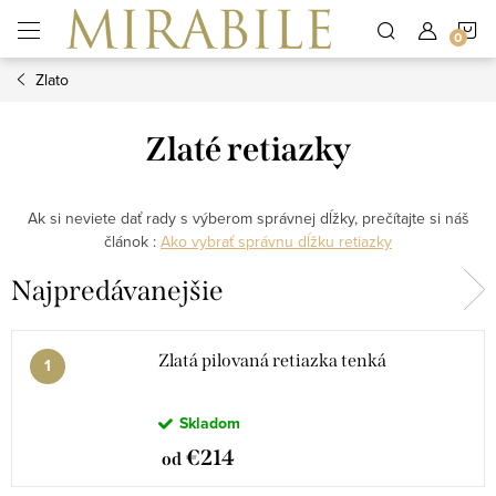
Prejsť
N
na
obsah
Zlato
K
Zlaté retiazky
Ak si neviete dať rady s výberom správnej dĺžky, prečítajte si náš
článok :
Ako vybrať správnu dĺžku retiazky
Najpredávanejšie
Zlatá pilovaná retiazka tenká
Skladom
€214
od