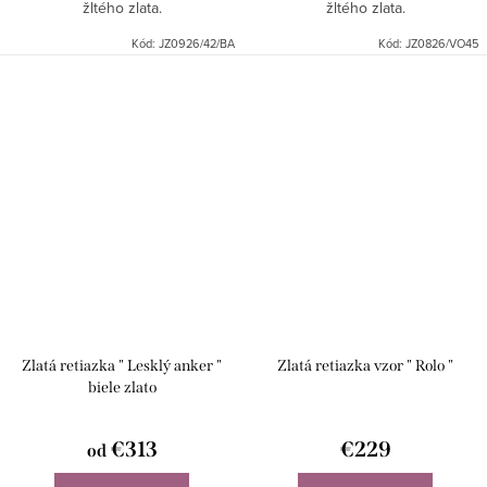
žltého zlata.
žltého zlata.
Kód:
JZ0926/42/BA
Kód:
JZ0826/VO45
Zlatá retiazka " Lesklý anker "
Zlatá retiazka vzor " Rolo "
biele zlato
€313
€229
od