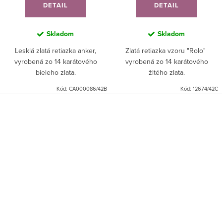
DETAIL
DETAIL
Skladom
Skladom
Lesklá zlatá retiazka anker,
Zlatá retiazka vzoru "Rolo"
vyrobená zo 14 karátového
vyrobená zo 14 karátového
bieleho zlata.
žltého zlata.
Kód:
CA000086/42B
Kód:
12674/42C