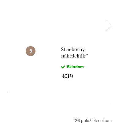
Strieborný
náhrdelník "
a "
MAMA-navžy "
Skladom
€39
26
položiek celkom