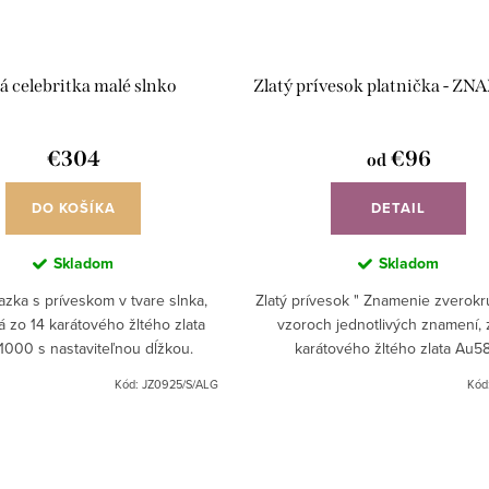
tá celebritka malé slnko
Zlatý prívesok platnička - Z
€304
€96
od
DO KOŠÍKA
DETAIL
Skladom
Skladom
iazka s príveskom v tvare slnka,
Zlatý prívesok " Znamenie zverokr
 zo 14 karátového žltého zlata
vzoroch jednotlivých znamení, 
1000 s nastaviteľnou dĺžkou.
karátového žltého zlata Au5
Kód:
JZ0925/S/ALG
Kód