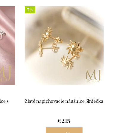
Tip
dce s
Zlaté napichovacie náušnice Slniečka
€215