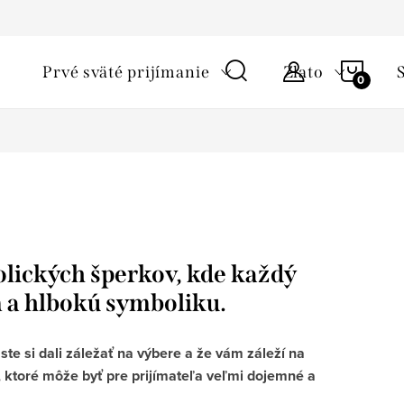
ky ochrany osobných údajov
Starostlivosť o šperky a podmienky 
NÁKU
Prvé sväté prijímanie
Zlato
KOŠÍ
bolických šperkov, kde každý
m a hlbokú symboliku.
te si dali záležať na výbere a že vám záleží na
 ktoré môže byť pre prijímateľa veľmi dojemné a