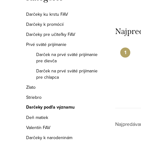
a
kategórie
n
Darčeky ku krstu FAV
Darčeky k promócií
e
Najpre
Darčeky pre učiteľky FAV
l
Prvé sväté prijímanie
Darček na prvé sväté prijímanie
pre dievča
Darček na prvé sväté prijímanie
pre chlapca
Zlato
Striebro
Darčeky podľa významu
Deň matiek
R
Najpredáva
Valentín FAV
a
Darčeky k narodeninám