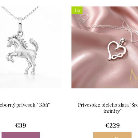
Tip
ieborný prívesok " Kôň"
Prívesok z bieleho zlata "Sr
infinity"
€39
€229