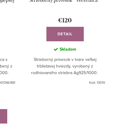
jlepšej
Strieborný prívesok " Večernica "
€120
DETAIL
Skladom
dca s
Strieborný prívesok v tvare veľkej
obený z
trblietavej hviezdy, vyrobený z
1000.
rodhiovaného striebra Ag925/1000.
01346/BIE
Kód:
13010