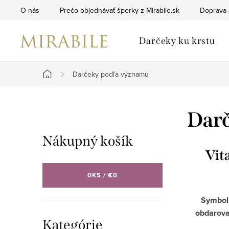
Prejsť
O nás
Prečo objednávať šperky z Mirabile.sk
Doprava 
na
obsah
Darčeky ku krstu
Darčeky podľa významu
Domov
B
Darč
o
Nákupný košík
č
Vit
n
0
KS /
€0
ý
Symboli
p
obdarova
Preskočiť
Kategórie