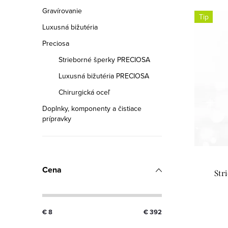
V
Gravírovanie
d
Tip
ý
Luxusná bižutéria
e
Preciosa
p
n
Strieborné šperky PRECIOSA
i
i
Luxusná bižutéria PRECIOSA
s
e
Chirurgická oceľ
p
Doplnky, komponenty a čistiace
p
prípravky
r
r
o
o
d
Cena
d
Str
u
u
k
k
€
8
€
392