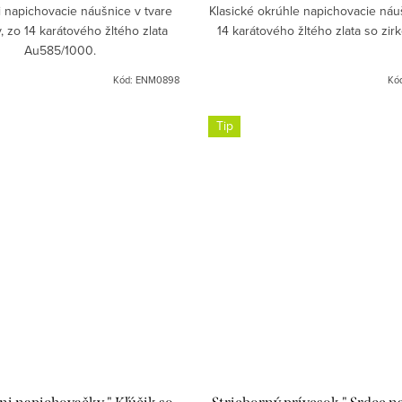
i napichovacie náušnice v tvare
Klasické okrúhle napichovacie náu
v, zo 14 karátového žltého zlata
14 karátového žltého zlata so zi
Au585/1000.
Kód:
ENM0898
Kó
Tip