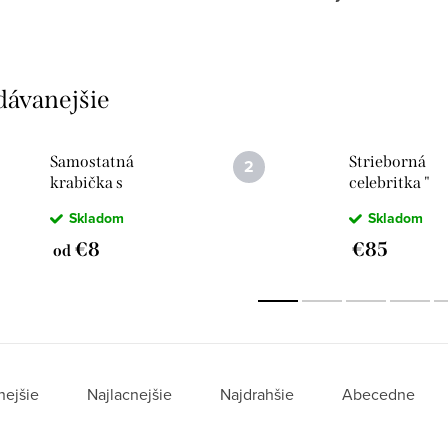
dávanejšie
Samostatná
Strieborná
krabička s
celebritka "
venovaním
Šťastie & Lásk
Skladom
Skladom
€8
€85
od
nejšie
Najlacnejšie
Najdrahšie
Abecedne