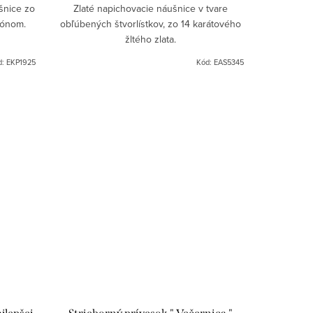
šnice zo
Zlaté napichovacie náušnice v tvare
rkónom.
obľúbených štvorlístkov, zo 14 karátového
žltého zlata.
d:
EKP1925
Kód:
EAS5345