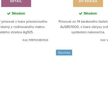
DETAIL
DO KOŠÍKA
Skladom
Skladom
ý prívesok v tvare priestorového
Prívesok zo 14 karátového bieleh
robený z rodhiovaného matno-
Au585/1000, v tvare obrysu srd
esklého striebra Ag925 .
symbolom nekonečna.
Kód:
PZB110328/0924
Kód:
V
Novinka