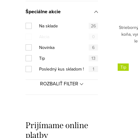
t
t
o
Špeciálne akcie
o
v
v
Na sklade
26
Strieborn
koňa, vy
Akcia
0
l
Novinka
6
Tip
13
Tip
Posledný kus skladom !
1
ROZBALIŤ FILTER
Prijímame online
platby