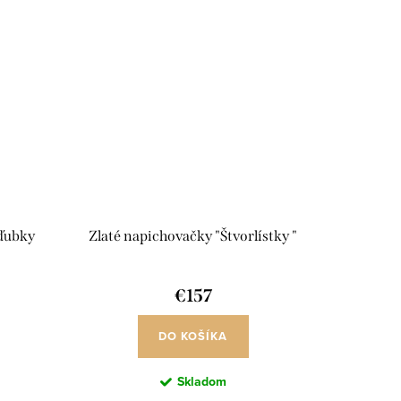
 ďubky
Zlaté napichovačky "Štvorlístky "
€157
DO KOŠÍKA
Skladom