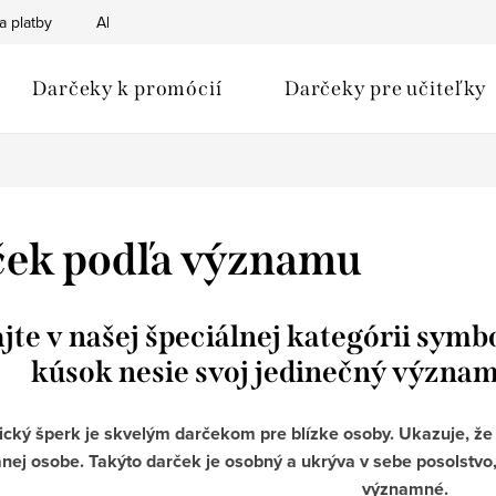
a platby
Ako nakupovať
Obchodné podmienky
Podmien
Darčeky k promócií
Darčeky pre učiteľky
ek podľa významu
ajte v našej špeciálnej kategórii sym
kúsok nesie svoj jedinečný význa
cký šperk je skvelým darčekom pre blízke osoby. Ukazuje, že s
nej osobe. Takýto darček je osobný a ukrýva v sebe posolstvo,
významné.