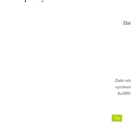
Zla
Zlatá ret
vyrobená
Au585/
Tip