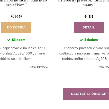
ni napichovačky " Kľúčik so
Strieborný prívesok " Srdce na
srdiečkom "
mamy "
€149
€38
DO KOŠÍKA
DETAIL
Skladom
Skladom
ni napichovacie náušnice zo 14
Strieborný prívesok v tvare sr
ého zlata Au585/1000 , v tvare
kvetinkou a nápisom mama , vyr
kľúčiku so srdiečkom.
rodhiovaného striebra Ag925/
Kód:
ENM0907
Kód:
P00
NAČÍTAŤ 12 ĎALŠÍCH