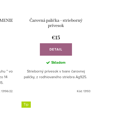
NAMENIE
Čarovná palička – strieborný
prívesok
€15
DETAIL
Skladom
uhu " vo
Strieborný prívesok v tvare čarovnej
zo 14
paličky, z rodhiovaného striebra Ag925.
85.
:
13196/22.
Kód:
13193
Tip