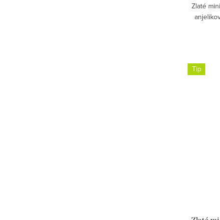
Zlaté min
anjeliko
Tip