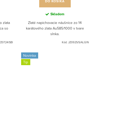
DO KOŠÍKA
Skladom
o zlata
Zlaté napichovacie náušnice zo 14
ca so
karátového zlata Au585/1000 v tvare
slnka.
Z0724/SBI
Kód:
JZ0925/S/ALG/N
Novinka
Tip