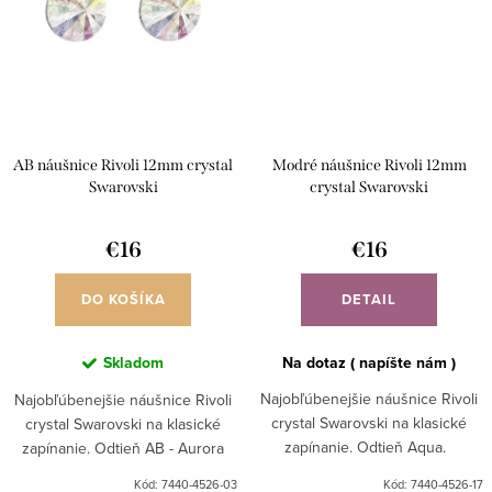
AB náušnice Rivoli 12mm crystal
Modré náušnice Rivoli 12mm
Swarovski
crystal Swarovski
€16
€16
DO KOŠÍKA
DETAIL
Skladom
Na dotaz ( napíšte nám )
Najobľúbenejšie náušnice Rivoli
Najobľúbenejšie náušnice Rivoli
crystal Swarovski na klasické
crystal Swarovski na klasické
zapínanie. Odtieň Aqua.
zapínanie. Odtieň AB - Aurora
Borealis ( polárna žiara ).
Kód:
7440-4526-03
Kód:
7440-4526-17