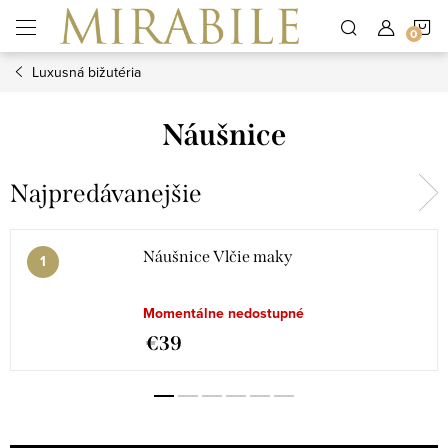
Prejsť
N
na
obsah
Luxusná bižutéria
K
Náušnice
Najpredávanejšie
Náušnice Vlčie maky
Momentálne nedostupné
€39