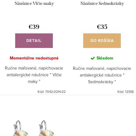
d
Náušnice Vlčie maky
Náušnice Sedmokrásky
k
u
t
k
o
€39
€35
t
v
o
DETAIL
DO KOŠÍKA
v
Momentálne nedostupné
Skladom
Ručne maľované, napichovacie
Ručne maľované, napichovacie
antialergické náušnice " Vlčie
antialergické náušnice "
maky "
Sedmokrásky "
Kód:
7042-0214-02
Kód:
12358