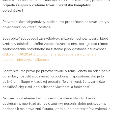
prípade záujmu o vrátenie tovaru, vrátiť iba kompletnú
objednávku
!
Pri vrátení časti objednávky, bude suma prepočítaná na tovar, ktorý v
objednávke po vrátení zostane.
Spotrebiteľ zodpovedá za akékoľvek zníženie hodnoty tovaru, ktoré
vzniklo v dôsledku takého zaobchádzania s ním, ktoré je nad rámec
zaobchádzania potrebného na zistenie jeho vlastností a funkčnosti.
(
Zákon č. 108/2024 Z. z. o ochrane spotrebiteľa a o zmene a
doplnení niektorých zákonov
).
Spotrebiteľ má právo po prevzatí tovaru v rámci lehoty na odstúpenie
od zmluvy rozbaliť a odskúšať ho podobným spôsobom, ako je to
bežné pri nákupe v klasickej predajni. To znamená, že tovar môže
odskúšať, aby zistil jeho základné vlastnosti a funkčnosť.
Ak však opotrebenie tovaru presahuje mieru štandardného
odskúšania, napríklad ak nesie známky nosenia alebo poškodenia,
obchodník má právo znížiť sumu, ktorá bude spotrebiteľovi vrátená, o