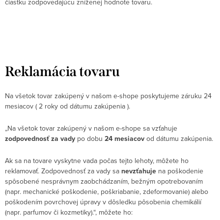
čiastku zodpovedajúcu zníženej hodnote tovaru.
Reklamácia tovaru
Na všetok tovar zakúpený v našom e-shope poskytujeme záruku 24
mesiacov ( 2 roky od dátumu zakúpenia ).
„Na všetok tovar zakúpený v našom e-shope sa vzťahuje
zodpovednosť za vady
po dobu
24 mesiacov
od dátumu zakúpenia.
Ak sa na tovare vyskytne vada počas tejto lehoty, môžete ho
reklamovať. Zodpovednosť za vady sa
nevzťahuje
na poškodenie
spôsobené nesprávnym zaobchádzaním, bežným opotrebovaním
(napr. mechanické poškodenie, poškriabanie, zdeformovanie) alebo
poškodením povrchovej úpravy v dôsledku pôsobenia chemikálií
(napr. parfumov či kozmetiky).“, môžete ho: