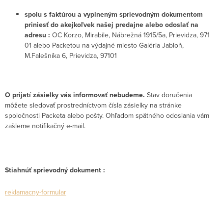
spolu s faktúrou a vyplneným sprievodným dokumentom
priniesť do akejkoľvek našej predajne alebo odoslať na
adresu :
OC Korzo, Mirabile, Nábrežná 1915/5a, Prievidza, 971
01 alebo Packetou na výdajné miesto Galéria Jabloň,
M.Falešníka 6, Prievidza, 97101
O prijatí zásielky vás informovať nebudeme.
Stav doručenia
môžete sledovať prostredníctvom čísla zásielky na stránke
spoločnosti Packeta alebo pošty. Ohľadom spätného odoslania vám
zašleme notifikačný e-mail.
Stiahnúť sprievodný dokument :
reklamacny-formular