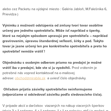
alebo cez Packetu na výdajné miesto : Galéria Jabloň, M.Falešníka 6,
Prievidza )
Výnimku z možnosti odstúpenia od zmluvy tvorí tovar osobitne
určený pre jedného spotrebiteľa. Môže ísť napríklad o šperky,
ktoré sa nejakým spôsobom upravujú pre spotrebiteľa – napríklad
gravírovaním, úpravou štandardnej veľkosti, šírky a pod. Takýto
tovar je jasne určený len pre konkrétneho spotrebiteľa a preto ho
spotrebiteľ nemôže vrátiť !
Objednávku s osobným odberom priamo na predajni je možné
vrátiť iba v predajni, kde ste si ju vyzdvihli.
Pred vrátením je
potrebné nás vopred kontaktovať na e-mailovej
adrese:
obchod@mirabile.sk
a uviesť číslo objednávky.
Ohľadom prijatia zásielky spotrebiteľov neinformujeme
(odporúčame si odsledovať zásielku podľa sledovacieho čísla).
V prípade akcií a darčekov viazaných na nákup viacerých šperkov
(akcia 3 + 1 zadarmo, 4 + 1 zadarmo, 1 + 1 za polovicu atď.) je možné,
v