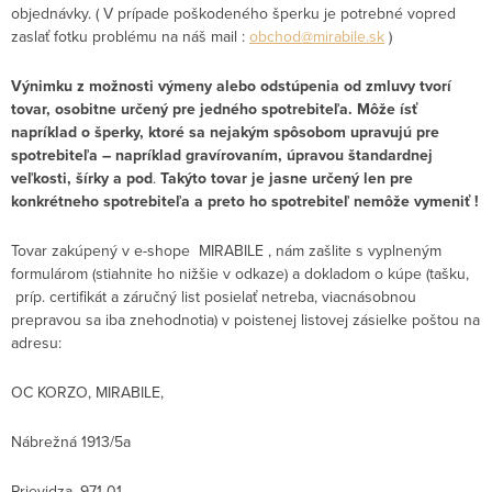
objednávky. ( V prípade poškodeného šperku je potrebné vopred
zaslať fotku problému na náš mail :
obchod@mirabile.sk
)
Výnimku z možnosti výmeny alebo odstúpenia od zmluvy tvorí
tovar, osobitne určený pre jedného spotrebiteľa. Môže ísť
napríklad o šperky, ktoré sa nejakým spôsobom upravujú pre
spotrebiteľa – napríklad gravírovaním, úpravou štandardnej
veľkosti, šírky a pod
.
Takýto tovar je jasne určený len pre
konkrétneho spotrebiteľa a preto ho spotrebiteľ nemôže vymeniť !
Tovar zakúpený v e-shope MIRABILE , nám zašlite s vyplneným
formulárom (stiahnite ho nižšie v odkaze) a dokladom o kúpe (tašku,
príp. certifikát a záručný list posielať netreba, viacnásobnou
prepravou sa iba znehodnotia) v poistenej listovej zásielke poštou na
adresu:
OC KORZO, MIRABILE,
Nábrežná 1913/5a
Prievidza, 971 01