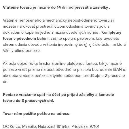
Vrátenie tovaru je možné do 14 dní od prevzatia zásielky .
Vrátenie nenoseného a mechanicky nepoškodeného tovaru si
môžete nárokovať prostredníctvom odoslania tovaru spolu s
dokladom o kúpe na jednu z nižšie uvedených adries .
Kompletný
tovar v pôvodnom balení
, zašlite spolu s papierom, kde uvediete
okrem udania dôvodu vrátenia (nepovinný údaj) aj číslo účtu, na ktoré
Vám vrátime peniaze.
Ak bola objednávka hradená online platobnou kartou, tak je možné
peniaze vrátiť priamo na účet pôvodného platiteľa bez udania IBAN-u,
ale doba vrátenia peňazí sa týmto spôsobom predlžuje o 2 pracovné
dni.
Peniaze vraciame späť na účet po prijatí zásielky a kontrole
tovaru do 3 pracovných dní.
Tovar nám pošlite poštou na adresu:
OC Korzo, Mirabile, Nábrežná 1915/5a, Prievidza, 97101