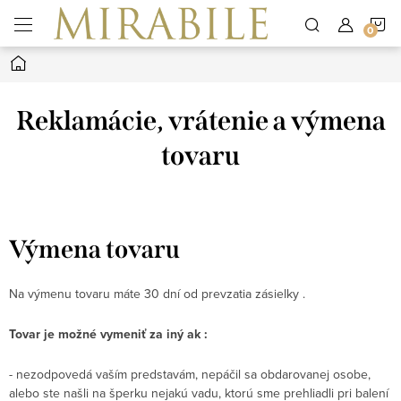
Prejsť
N
na
obsah
Domov
K
Reklamácie, vrátenie a výmena
tovaru
Výmena tovaru
Na výmenu tovaru máte 30 dní od prevzatia zásielky .
Tovar je možné vymeniť za iný ak :
- nezodpovedá vaším predstavám, nepáčil sa obdarovanej osobe,
alebo ste našli na šperku nejakú vadu, ktorú sme prehliadli pri balení