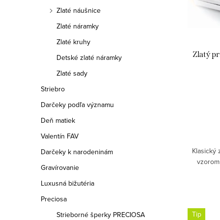
r
Zlaté náušnice
r
Zlaté náramky
o
o
Zlaté kruhy
d
d
Zlatý p
Detské zlaté náramky
u
u
Zlaté sady
k
Striebro
k
t
Darčeky podľa významu
t
Deň matiek
o
o
Valentín FAV
v
v
Klasický 
Darčeky k narodeninám
vzorom 
Gravírovanie
Luxusná bižutéria
Preciosa
Tip
Strieborné šperky PRECIOSA