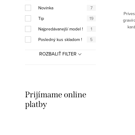
Novinka
7
Príves
Tip
19
gravír
kar
Najpredávanejší model !
1
Posledný kus skladom !
5
ROZBALIŤ FILTER
Prijímame online
platby