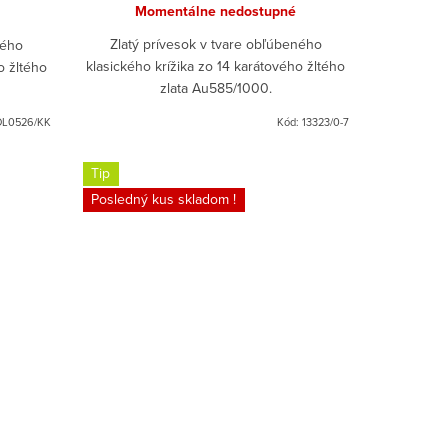
Momentálne nedostupné
Zlatý prívesok v tvare obľúbeného
ného
klasického krížika zo 14 karátového žltého
o žltého
zlata Au585/1000.
OL0526/KK
Kód:
13323/0-7
Tip
Posledný kus skladom !