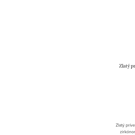
Zlatý p
Zlatý prív
zirkóno