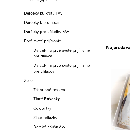
a
kategórie
n
Darčeky ku krstu FAV
Darčeky k promócií
e
Darčeky pre učiteľky FAV
l
Prvé sväté prijímanie
R
Najpredáva
Darček na prvé sväté prijímanie
pre dievča
a
Darček na prvé sväté prijímanie
V
d
pre chlapca
ý
Zlato
e
Zásnubné prstene
p
n
Zlaté Prívesky
i
i
Celebritky
s
e
Zlaté retiazky
p
p
Detské náušničky