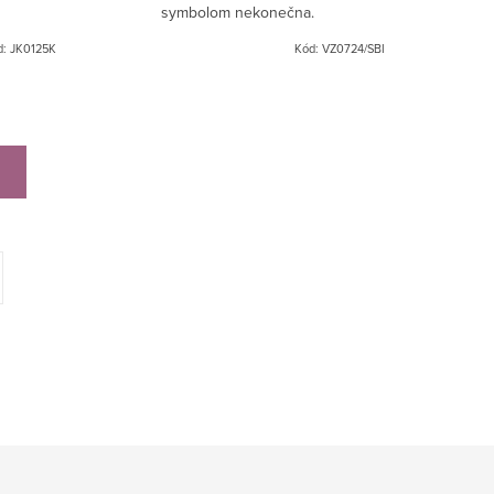
symbolom nekonečna.
d:
JK0125K
Kód:
VZ0724/SBI