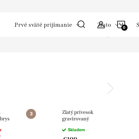
ky ochrany osobných údajov
Starostlivosť o šperky a podmienky 
NÁKU
Prvé sväté prijímanie
Zlato
KOŠÍ
k
Zlatý prívesok
obrys
gravírovaný
krížik
e
Skladom
é