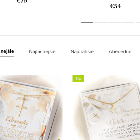
€79
€54
nejšie
Najlacnejšie
Najdrahšie
Abecedne
Tip