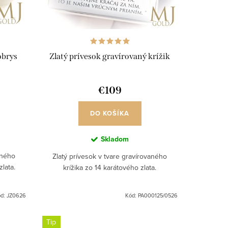
obrys
Zlatý prívesok gravírovaný krížik
€109
DO KOŠÍKA
Skladom
aného
Zlatý prívesok v tvare gravírovaného
lata.
krížika zo 14 karátového zlata.
ód:
JZ0626
Kód:
PA000125/0526
Tip