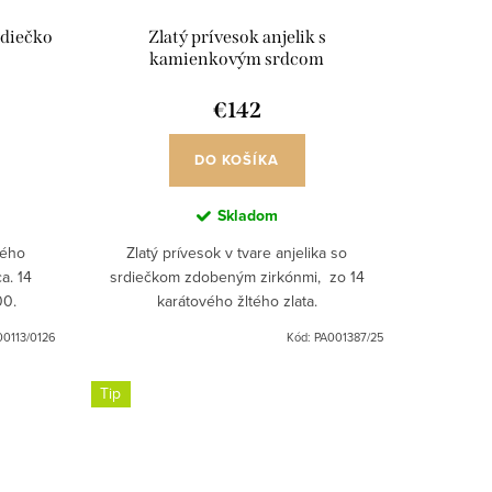
rdiečko
Zlatý prívesok anjelik s
kamienkovým srdcom
€142
DO KOŠÍKA
Skladom
ného
Zlatý prívesok v tvare anjelika so
a. 14
srdiečkom zdobeným zirkónmi, zo 14
00.
karátového žltého zlata.
0113/0126
Kód:
PA001387/25
Tip