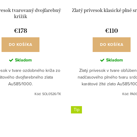
ívesok tvarovaný dvojfarebný
Zlatý prívesok klasické plné s
krížik
€178
€110
DO KOŠÍKA
DO KOŠÍKA
Skladom
Skladom
vesok v tvare ozdobného kríža zo
Zlatý prívesok v tvare obľúbe
átového dvojfarebného zlata
nadčasového plného tvaru srdc
Au585/1000.
karátové žlté zlato Au585/10
Kód:
SOL0526/TK
Kód:
PA00
Tip