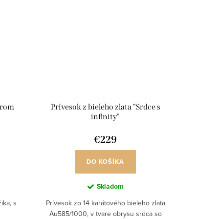
zorom
Prívesok z bieleho zlata "Srdce s
infinity"
€229
DO KOŠÍKA
Skladom
ika, s
Prívesok zo 14 karátového bieleho zlata
Au585/1000, v tvare obrysu srdca so