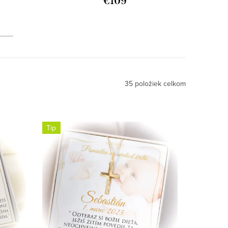
€109
35
položiek celkom
Tip