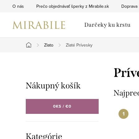
Prejsť
O nás
Prečo objednávať šperky z Mirabile.sk
Doprava 
na
obsah
Darčeky ku krstu
Zlato
Zlaté Prívesky
Domov
B
Prív
o
Nákupný košík
č
Najpre
n
0
KS /
€0
ý
p
Preskočiť
Kategórie