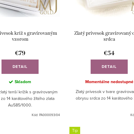
rívesok kríž s gravírovaným
Zlatý prívesok gravírovaný 
vzorom
srdca
€79
€54
DETAIL
DETAIL
Skladom
Momentálne nedostupné
Zlatý prívesok v tvare gravírov
zlatý tenší krížik s gravírovaným
obrysu srdca zo 14 karátového z
zo 14 karátového žltého zlata
Au585/1000.
Kód:
PA000093/04
K
Tip