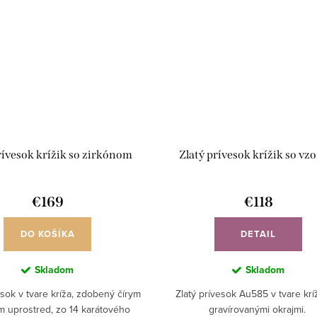
rívesok krížik so zirkónom
Zlatý prívesok krížik so v
€169
€118
DO KOŠÍKA
DETAIL
Skladom
Skladom
esok v tvare kríža, zdobený čírym
Zlatý prívesok Au585 v tvare kríž
m uprostred, zo 14 karátového
gravírovanými okrajmi.