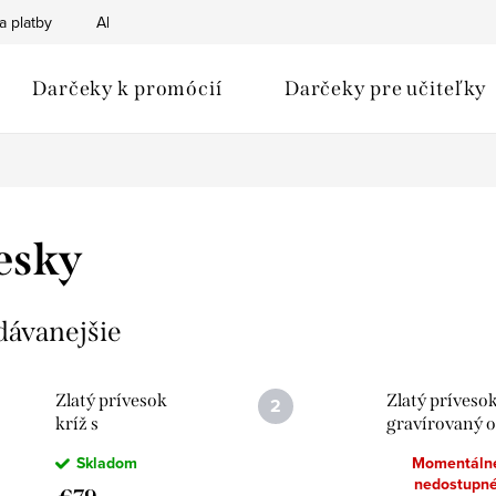
a platby
Ako nakupovať
Obchodné podmienky
Podmien
Darčeky k promócií
Darčeky pre učiteľky
esky
dávanejšie
Zlatý prívesok
Zlatý príveso
kríž s
gravírovaný 
gravírovaným
srdca
Skladom
Momentáln
vzorom
nedostupn