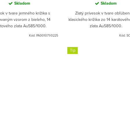
Skladom
Skladom
ok v tvare jemného krížika s
Zlatý prívesok v tvare obľúbe
ovaným vzorom z bieleho, 14
klasického krížika zo 14 karátovéh
átového zlata Au585/1000.
zlata Au585/1000.
Kód:
PA001071/0225
Kód:
S
Tip