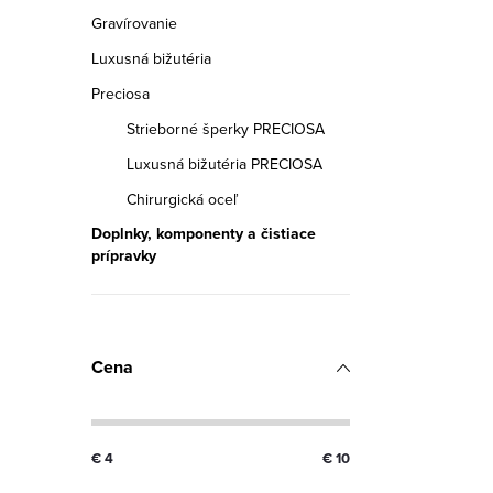
s
e
Gravírovanie
p
p
Luxusná bižutéria
r
r
Preciosa
o
Strieborné šperky PRECIOSA
o
Luxusná bižutéria PRECIOSA
d
d
Chirurgická oceľ
u
u
Doplnky, komponenty a čistiace
k
prípravky
k
t
t
o
o
Cena
v
v
€
4
€
10