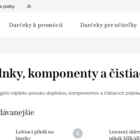
a platby
Ako nakupovať
Obchodné podmienky
Podmien
Darčeky k promócií
Darčeky pre učiteľky
nky, komponenty a čistia
egórií nájdete ponuku doplnkov, komponentov a čistiacich prípr
dávanejšie
Leštiaci pilník na
Luxusný skle
šperky
pilník MIRAB