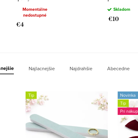
od Crystal
Momentálne
Skladom
BOHEMIA
nedostupné
€10
€4
nejšie
Najlacnejšie
Najdrahšie
Abecedne
Tip
Novinka
Tip
Pri náku