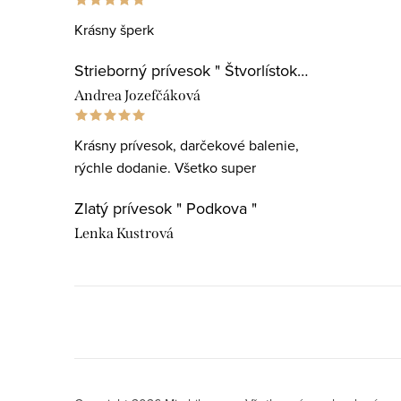
Krásny šperk
Strieborný prívesok " Štvorlístok pre najlepšiu učiteľku "
Andrea Jozefčáková
Krásny prívesok, darčekové balenie,
rýchle dodanie. Všetko super
Zlatý prívesok " Podkova "
Lenka Kustrová
Zľava 5% na prvý