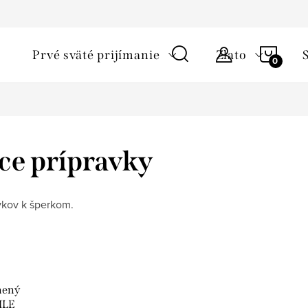
ky ochrany osobných údajov
Starostlivosť o šperky a podmienky 
NÁKU
Prvé sväté prijímanie
Zlato
KOŠÍ
ce prípravky
avkov k šperkom.
nený
ILE