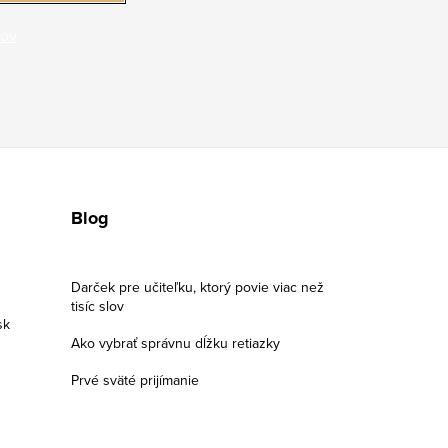
jov
Blog
Darček pre učiteľku, ktorý povie viac než
tisíc slov
sk
Ako vybrať správnu dĺžku retiazky
Prvé sväté prijímanie