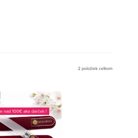
2
položiek celkom
pe nad 100€ ako darček !