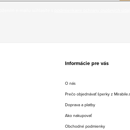
ožením e-mailu súhlasíte s
podmienkami ochrany osobných úda
Informácie pre vás
O nás
Prečo objednávať šperky z Mirabile.
Doprava a platby
Ako nakupovať
Obchodné podmienky