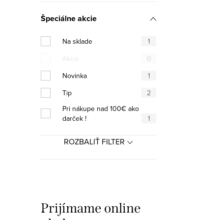
Špeciálne akcie
O
Na sklade
1
v
Akcia
0
l
Novinka
1
á
Tip
2
d
Pri nákupe nad 100€ ako
a
darček !
1
c
ROZBALIŤ FILTER
i
e
p
r
Prijímame online
v