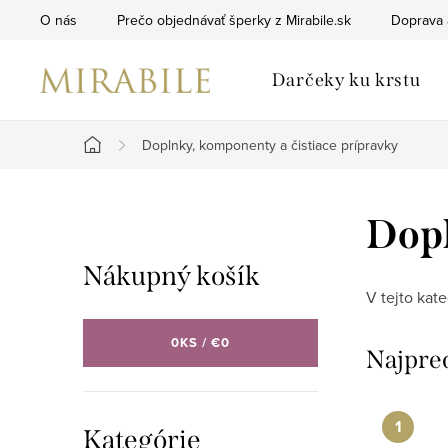
Prejsť
O nás
Prečo objednávať šperky z Mirabile.sk
Doprava 
na
obsah
Darčeky ku krstu
Doplnky, komponenty a čistiace prípravky
Domov
B
Dopl
o
Nákupný košík
č
V tejto kat
n
0
KS /
€0
Najpre
ý
p
Preskočiť
Kategórie