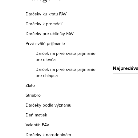
a
kategórie
n
Darčeky ku krstu FAV
Darčeky k promócií
e
Darčeky pre učiteľky FAV
l
Prvé sväté prijímanie
Darček na prvé sväté prijímanie
pre dievča
R
Najpredáva
Darček na prvé sväté prijímanie
pre chlapca
a
Zlato
V
d
Striebro
ý
e
Darčeky podľa významu
p
Deň matiek
n
Valentín FAV
i
i
Darčeky k narodeninám