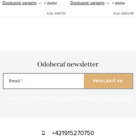
Dostupné varianty
Dostupné varianty
+ ďalšie
+ ďalšie
Kód:
4491/51
Kód:
4260/48
O
v
l
á
d
Odoberať newsletter
a
c
Email
PRIHLÁSIŤ SA
i
e
Vložením e-mailu súhlasíte s
podmienkami ochrany osobných údajov
p
r
v
Z
k
á
y
+421915270750