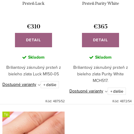
d
Prsteň Luck
Prsteň Purity White
k
u
t
k
o
€310
€365
t
v
o
DETAIL
DETAIL
v
Skladom
Skladom
Briliantový zásnubný prsteň z
Briliantový zásnubný prsteň z
bieleho zlata Luck M150-05
bieleho zlata Purity White
MCH517.
Dostupné varianty
+ ďalšie
Dostupné varianty
+ ďalšie
Kód:
4875/52
Kód:
4872/54
Tip