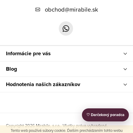
v
p
obchod
@
mirabile.sk
ý
ä
p
t
i
i
s
u
e
Informácie pre vás
Blog
Hodnotenia našich zákazníkov
♡ Darčekový poradca
Copyright 2026
Mirabile, s.r.o.
. Všetky práva vyhradené.
Tento web používá súbory cookie. Ďalším prechádzaním tohto webu