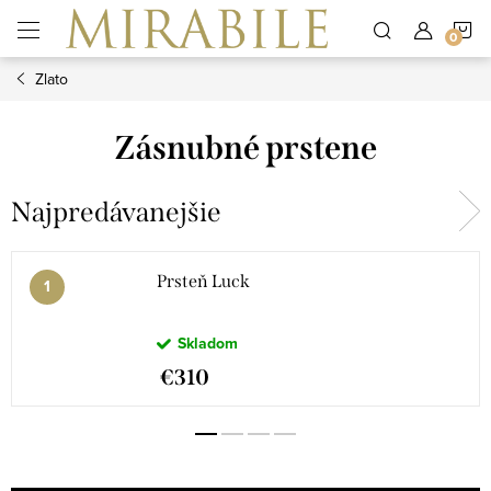
Prejsť
N
na
obsah
Zlato
K
Zásnubné prstene
Najpredávanejšie
Prsteň Luck
Skladom
€310