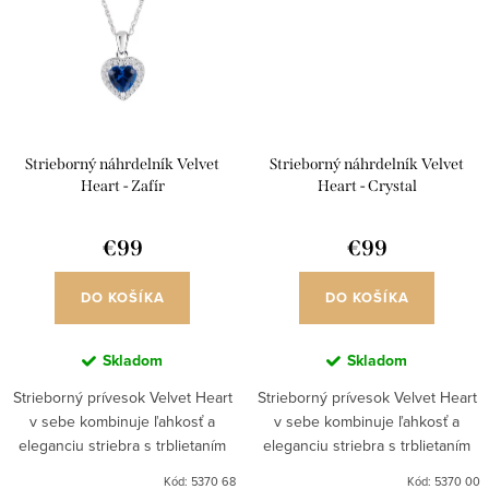
Strieborný náhrdelník Velvet
Strieborný náhrdelník Velvet
Heart - Zafír
Heart - Crystal
€99
€99
DO KOŠÍKA
DO KOŠÍKA
Skladom
Skladom
Strieborný prívesok Velvet Heart
Strieborný prívesok Velvet Heart
v sebe kombinuje ľahkosť a
v sebe kombinuje ľahkosť a
eleganciu striebra s trblietaním
eleganciu striebra s trblietaním
dokonale vybrúsených kameňov
dokonale vybrúsených kameňov
Kód:
5370 68
Kód:
5370 00