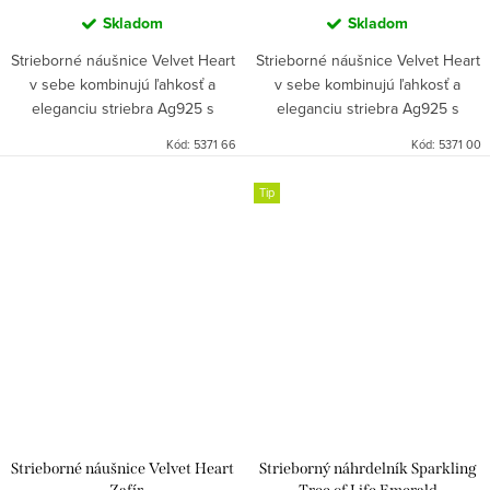
Skladom
Skladom
Strieborné náušnice Velvet Heart
Strieborné náušnice Velvet Heart
v sebe kombinujú ľahkosť a
v sebe kombinujú ľahkosť a
eleganciu striebra Ag925 s
eleganciu striebra Ag925 s
trblietaním dokonale
trblietaním dokonale
Kód:
5371 66
Kód:
5371 00
vybrúsených kameňov kubickej
vybrúsených kameňov kubickej
zirkónie. Náušniciam dominuje
zirkónie. Náušniciam dominuje
Tip
centrálny...
centrálny...
Strieborné náušnice Velvet Heart
Strieborný náhrdelník Sparkling