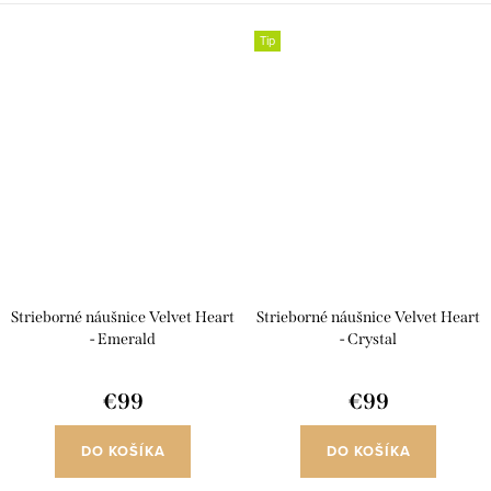
kubickej zirkónie. Prívesku
kubickej zirkónie. Prívesku
dominuje centrálny...
dominuje centrálny...
Tip
Strieborné náušnice Velvet Heart
Strieborné náušnice Velvet Heart
- Emerald
- Crystal
€99
€99
DO KOŠÍKA
DO KOŠÍKA