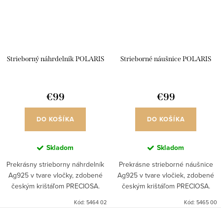
Strieborný náhrdelník POLARIS
Strieborné náušnice POLARIS
€99
€99
DO KOŠÍKA
DO KOŠÍKA
Skladom
Skladom
Prekrásny strieborny náhrdelník
Prekrásne strieborné náušnice
Ag925 v tvare vločky, zdobené
Ag925 v tvare vločiek, zdobené
českým krištáľom PRECIOSA.
českým krištáľom PRECIOSA.
Kód:
5464 02
Kód:
5465 00