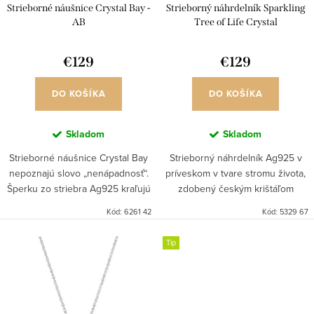
d
Strieborné náušnice Crystal Bay -
Strieborný náhrdelník Sparkling
k
u
AB
Tree of Life Crystal
t
k
o
€129
€129
t
v
o
DO KOŠÍKA
DO KOŠÍKA
v
Skladom
Skladom
Strieborné náušnice Crystal Bay
Strieborný náhrdelník Ag925 v
nepoznajú slovo „nenápadnosť“.
príveskom v tvare stromu života,
Šperku zo striebra Ag925 kraľujú
zdobený českým krištáľom
veľké, dokonale brúsené kamene
značky PRECIOSA.
Kód:
6261 42
Kód:
5329 67
z českého krištáľu Preciosa.
Náušnice majú...
Tip