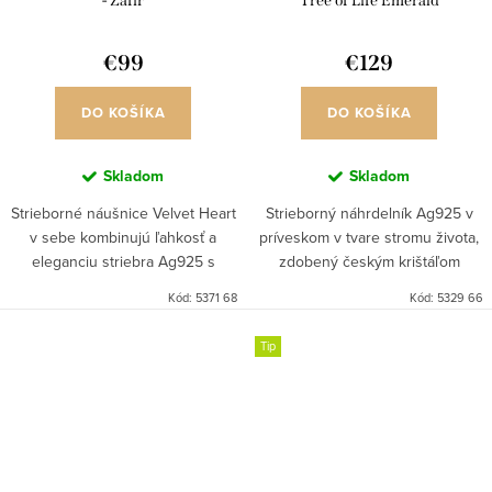
- Zafír
Tree of Life Emerald
€99
€129
DO KOŠÍKA
DO KOŠÍKA
Skladom
Skladom
Strieborné náušnice Velvet Heart
Strieborný náhrdelník Ag925 v
v sebe kombinujú ľahkosť a
príveskom v tvare stromu života,
eleganciu striebra Ag925 s
zdobený českým krištáľom
trblietaním dokonale
značky PRECIOSA.
Kód:
5371 68
Kód:
5329 66
vybrúsených kameňov kubickej
zirkónie. Náušniciam dominuje
Tip
centrálny...