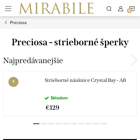
Prejsť
N
na
obsah
Preciosa
K
Preciosa - strieborné šperky
Najpredávanejšie
Strieborné náušnice Crystal Bay - AB
Skladom
€129