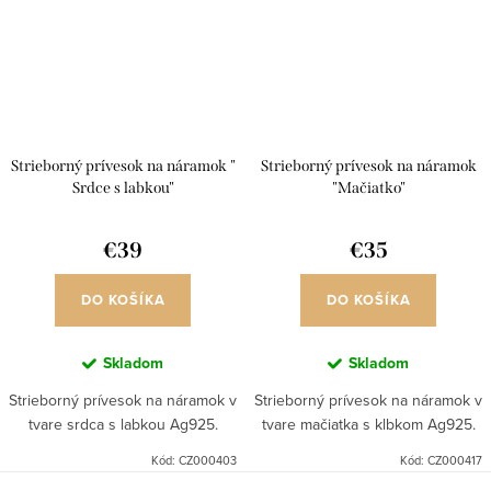
Strieborný prívesok na náramok "
Strieborný prívesok na náramok
Srdce s labkou"
"Mačiatko"
€39
€35
DO KOŠÍKA
DO KOŠÍKA
Skladom
Skladom
Strieborný prívesok na náramok v
Strieborný prívesok na náramok v
tvare srdca s labkou Ag925.
tvare mačiatka s klbkom Ag925.
Kód:
CZ000403
Kód:
CZ000417