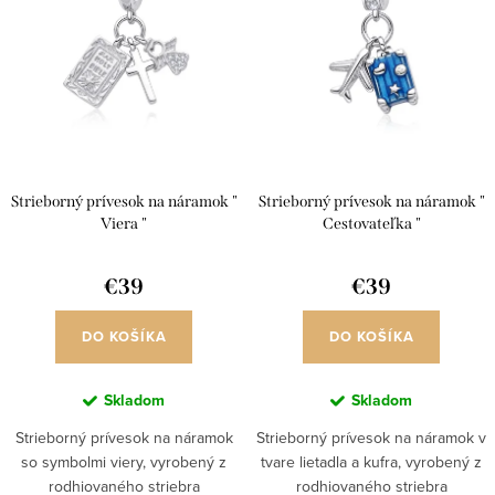
i
p
s
r
p
o
r
d
o
u
d
Strieborný prívesok na náramok "
Strieborný prívesok na náramok "
k
u
Viera "
Cestovateľka "
t
k
o
€39
€39
t
v
o
DO KOŠÍKA
DO KOŠÍKA
v
Skladom
Skladom
Strieborný prívesok na náramok
Strieborný prívesok na náramok v
so symbolmi viery, vyrobený z
tvare lietadla a kufra, vyrobený z
rodhiovaného striebra
rodhiovaného striebra