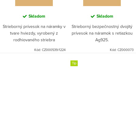
Skladom
Skladom
Strieborný prívesok na náramky v
Strieborný bezpečnostný dvojitý
tvare hviezdy, vyrobený z
prívesok na náramok s retiazkou
rodhiovaného striebra
Ag925.
Ag925/1000.
Kód:
CZ000539/1224
Kód:
CZ000073
Tip