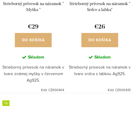
Strieborný prívesok na náramok "
Strieborný prívesok na náramok "
Myška "
Srdce a labka"
€29
€26
DO KOŠÍKA
DO KOŠÍKA
Skladom
Skladom
Strieborný prívesok na náramok v
Strieborný prívesok na náramok v
tvare známej myšky v červenom
tvare srdca s labkou Ag925.
Ag925.
Kód:
CZ000404
Kód:
CZ000435
Tip