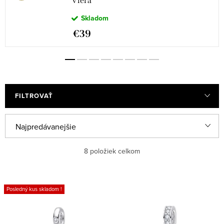
Viera "
Skladom
€39
FILTROVAŤ
R
Najpredávanejšie
a
Najlacnejšie
8
položiek celkom
d
e
Najdrahšie
V
n
Posledný kus skladom !
ý
Abecedne
i
p
e