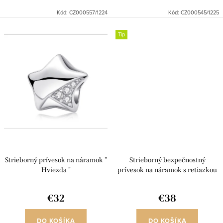
Ag925/1000.
Ag925/1000.
Kód:
CZ000557/1224
Kód:
CZ000545/1225
Tip
Strieborný prívesok na náramok "
Strieborný bezpečnostný
Hviezda "
prívesok na náramok s retiazkou
€32
€38
DO KOŠÍKA
DO KOŠÍKA