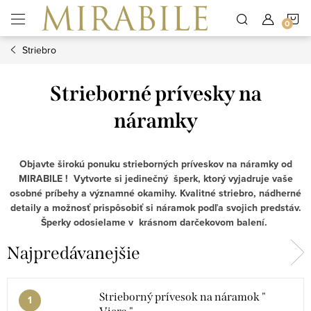
Prejsť
N
na
obsah
Striebro
K
Strieborné prívesky na
náramky
Objavte širokú ponuku strieborných príveskov na náramky od
MIRABILE ! Vytvorte si jedinečný šperk, ktorý vyjadruje vaše
osobné príbehy a významné okamihy. Kvalitné striebro, nádherné
detaily a možnosť prispôsobiť si náramok podľa svojich predstáv.
Šperky odosielame v krásnom darčekovom balení.
Najpredávanejšie
Strieborný prívesok na náramok "