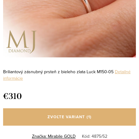
Briliantový zásnubný prsteň z bieleho zlata Luck M150-05
Detailné
informácie
€310
Jednotková
cena:
ZVOĽTE VARIANT
(1)
Značka:
Mirabile GOLD
Kód:
4875/52