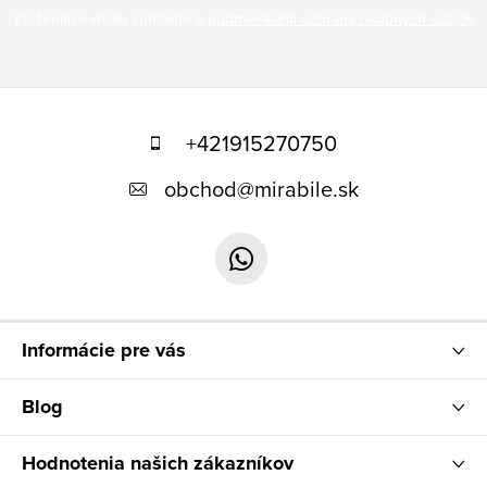
Vložením e-mailu súhlasíte s
podmienkami ochrany osobných údajov
Z
á
+421915270750
p
obchod
@
mirabile.sk
ä
t
i
e
Informácie pre vás
Blog
Hodnotenia našich zákazníkov