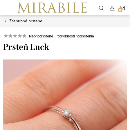
Prejsť
N
na
obsah
Zásnubné prstene
K
Neohodnotené
Podrobnosti hodnotenia
Prsteň Luck