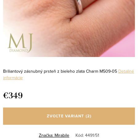
Briliantový zásnubný prsteň z bieleho zlata Charm M509-05
Detailné
informácie
€349
Jednotková
cena:
ZVOĽTE VARIANT
(2)
Značka:
Mirabile
Kód:
4491/51