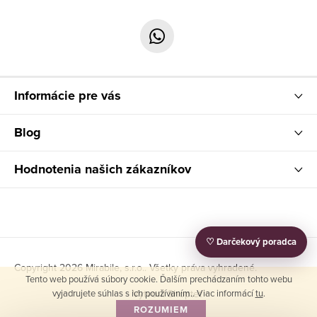
ä
t
i
e
Informácie pre vás
Blog
Hodnotenia našich zákazníkov
♡ Darčekový poradca
Copyright 2026
Mirabile, s.r.o.
. Všetky práva vyhradené.
Tento web používá súbory cookie. Ďalším prechádzaním tohto webu
vyjadrujete súhlas s ich používaním.. Viac informácí
tu
.
Vytvoril Shoptet
ROZUMIEM