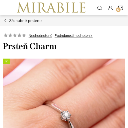
Prejsť
N
na
obsah
Zásnubné prstene
K
Neohodnotené
Podrobnosti hodnotenia
Prsteň Charm
Tip