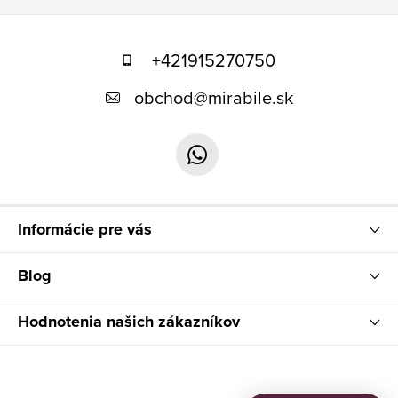
Z
á
+421915270750
p
obchod
@
mirabile.sk
ä
t
i
e
Informácie pre vás
Blog
Hodnotenia našich zákazníkov