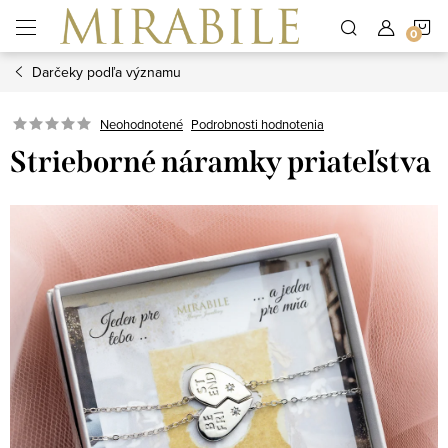
Prejsť
N
na
obsah
Darčeky podľa významu
K
Neohodnotené
Podrobnosti hodnotenia
Strieborné náramky priateľstva