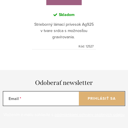
Skladom
Strieborný lámací prívesok Ag925
v tvare srdca s možnosťou
gravírovania.
Kód:
12527
Odoberať newsletter
Email
PRIHLÁSIŤ SA
Vložením e-mailu súhlasíte s
podmienkami ochrany osobných údajov