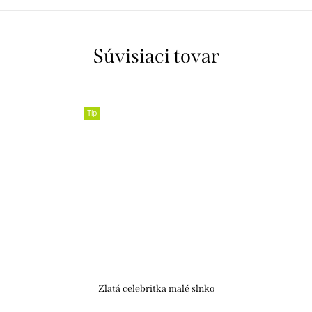
Súvisiaci tovar
Tip
Zlatá celebritka malé slnko