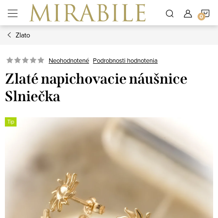
Prejsť
N
na
obsah
Zlato
K
Neohodnotené
Podrobnosti hodnotenia
Zlaté napichovacie náušnice
Slniečka
Tip