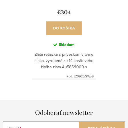
€304
DO KOŠÍKA
Skladom
Zlatá retiazka s príveskom v tvare
slnka, vyrobená zo 14 karátového
žltého zlata Au585/1000 s
nastaviteľnou dĺžkou.
Kód:
JZ0925/S/ALG
Odoberať newsletter