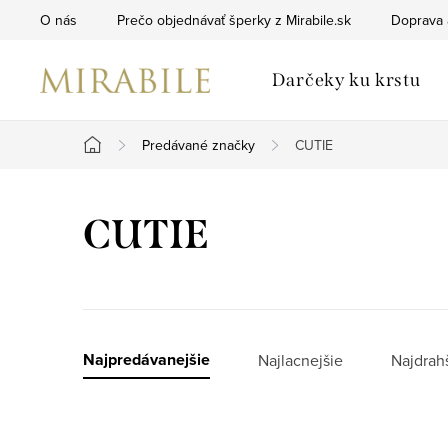
Prejsť
O nás
Prečo objednávať šperky z Mirabile.sk
Doprava 
na
obsah
Darčeky ku krstu
Predávané značky
CUTIE
Domov
CUTIE
R
Najpredávanejšie
Najlacnejšie
Najdrah
a
V
d