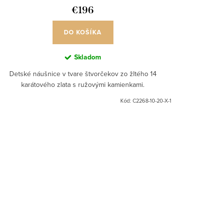
€196
DO KOŠÍKA
Skladom
Detské náušnice v tvare štvorčekov zo žltého 14
karátového zlata s ružovými kamienkami.
Kód:
C2268-10-20-X-1