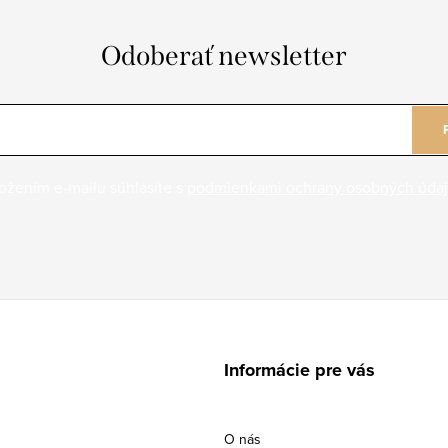
Odoberať newsletter
ožením e-mailu súhlasíte s
podmienkami ochrany osobných úda
Informácie pre vás
O nás