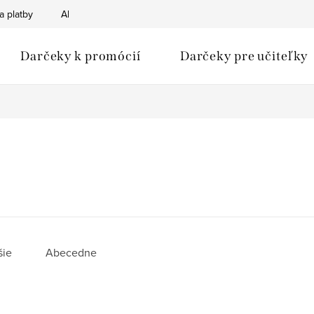
a platby
Ako nakupovať
Obchodné podmienky
Podmien
Darčeky k promócií
Darčeky pre učiteľky
šie
Abecedne