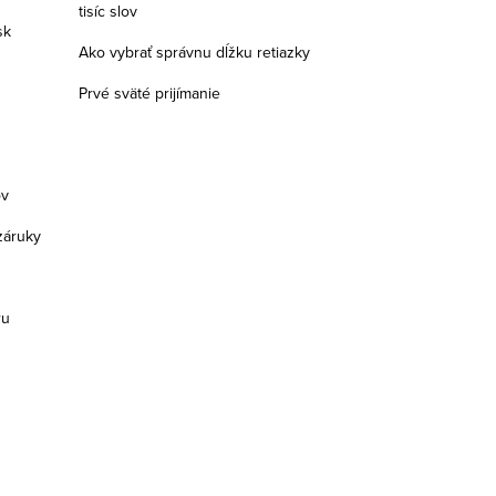
tisíc slov
sk
Ako vybrať správnu dĺžku retiazky
Prvé sväté prijímanie
ov
záruky
ru