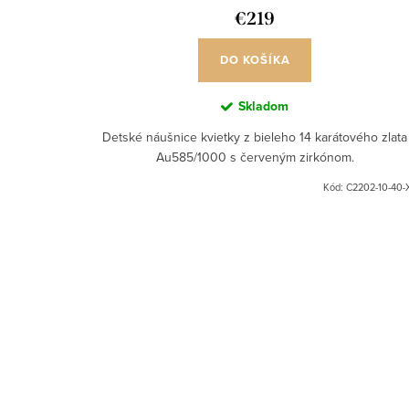
o
o
€219
v
v
DO KOŠÍKA
Skladom
Detské náušnice kvietky z bieleho 14 karátového zlata
Au585/1000 s červeným zirkónom.
Kód:
C2202-10-40-