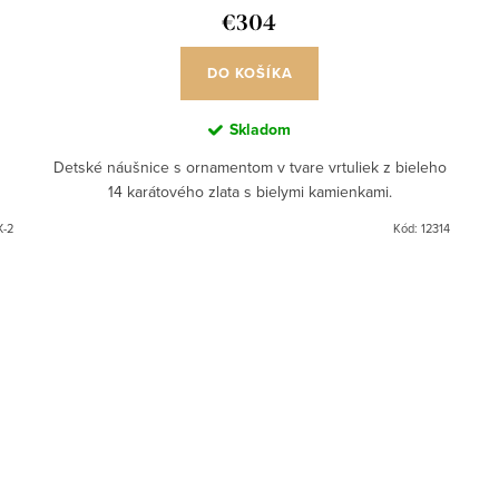
€304
DO KOŠÍKA
Skladom
Detské náušnice s ornamentom v tvare vrtuliek z bieleho
14 karátového zlata s bielymi kamienkami.
X-2
Kód:
12314