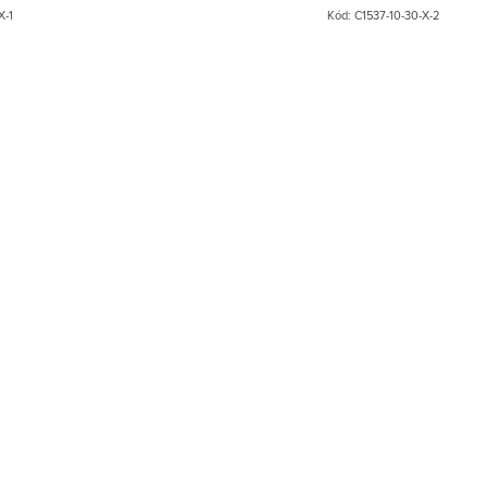
X-1
Kód:
C1537-10-30-X-2