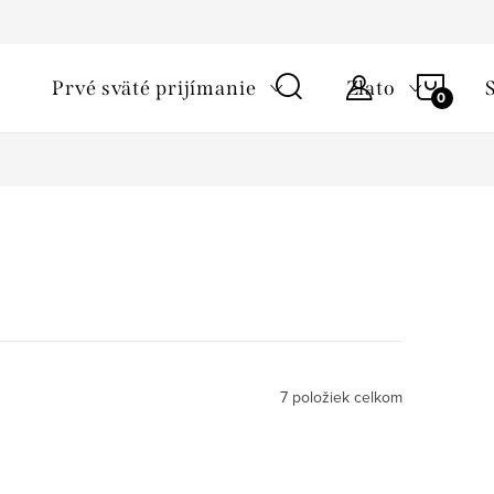
ky ochrany osobných údajov
Starostlivosť o šperky a podmienky 
NÁKU
Prvé sväté prijímanie
Zlato
KOŠÍ
7
položiek celkom