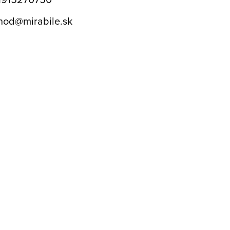
hod
@
mirabile.sk