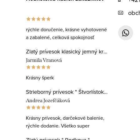
obc
rýchle doručenie, krásne vyhotovené
a zabalené, celková spokojnosť
Zlatý prívesok klasický jemný krížik
Jarmila Vranová
Krásny šperk
Strieborný prívesok " Štvorlístok pre najlepšiu učiteľku "
Andrea Jozefčáková
Krásny prívesok, darčekové balenie,
rýchle dodanie. Všetko super
Zlatý prívesok " Podkova "