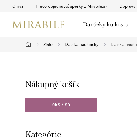
Prejsť
O nás
Prečo objednávať šperky z Mirabile.sk
Doprava 
na
obsah
Darčeky ku krstu
Zlato
Detské náušničky
Detské náušni
Domov
B
o
Nákupný košík
č
n
0
KS /
€0
ý
p
Preskočiť
Kategórie