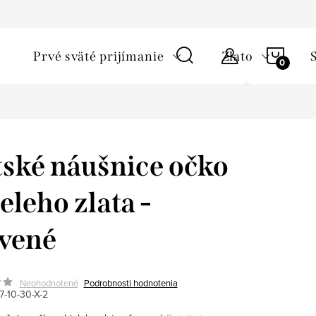
ky ochrany osobných údajov
Starostlivosť o šperky a podmienky 
NÁKU
Prvé sväté prijímanie
Zlato
KOŠÍ
ské náušnice očko
ieleho zlata -
vené
Neohodnotené
Podrobnosti hodnotenia
7-10-30-X-2