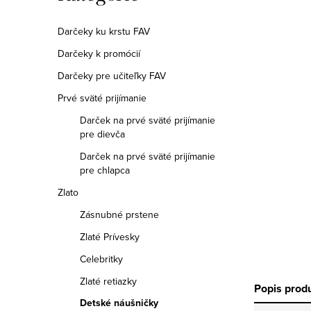
a
kategórie
n
Darčeky ku krstu FAV
Darčeky k promócií
e
Darčeky pre učiteľky FAV
l
Prvé sväté prijímanie
Darček na prvé sväté prijímanie
pre dievča
Darček na prvé sväté prijímanie
pre chlapca
Zlato
Zásnubné prstene
Zlaté Prívesky
Celebritky
Zlaté retiazky
Popis prod
Detské náušničky