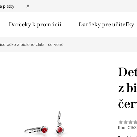
a platby
Ako nakupovať
Obchodné podmienky
Podmien
Darčeky k promócií
Darčeky pre učiteľky
ce očko z bieleho zlata - červené
Det
z b
čer
Kód:
C153