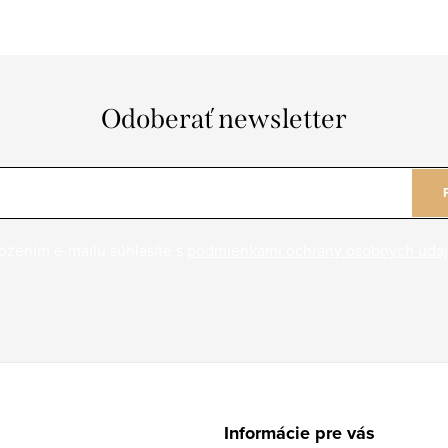
Odoberať newsletter
ožením e-mailu súhlasíte s
podmienkami ochrany osobných úda
Informácie pre vás