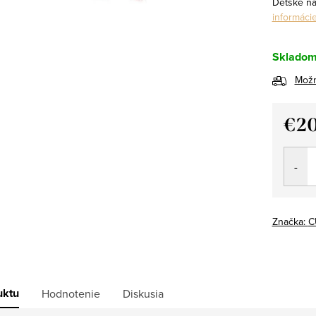
Detské ná
informáci
Sklado
Možn
€2
Jedno
cena:
Značka:
C
uktu
Hodnotenie
Diskusia