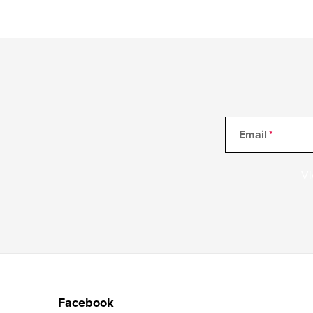
Email
Vl
Z
á
Facebook