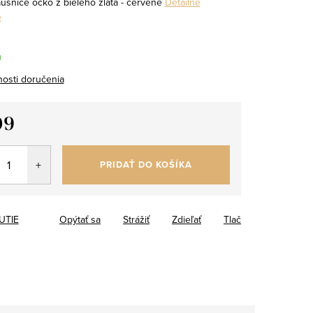
ušnice očko z bieleho zlata - červené
Detailné
e
m
osti doručenia
09
tková
PRIDAŤ DO KOŠÍKA
UTIE
Opýtať sa
Strážiť
Zdieľať
Tlač