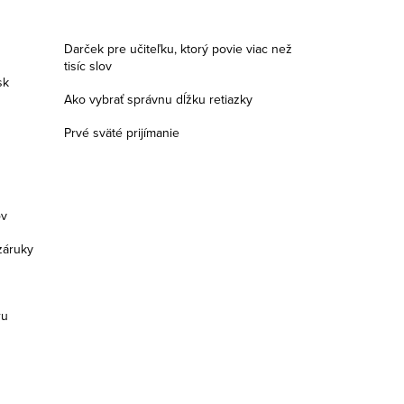
Darček pre učiteľku, ktorý povie viac než
tisíc slov
sk
Ako vybrať správnu dĺžku retiazky
Prvé sväté prijímanie
ov
záruky
ru