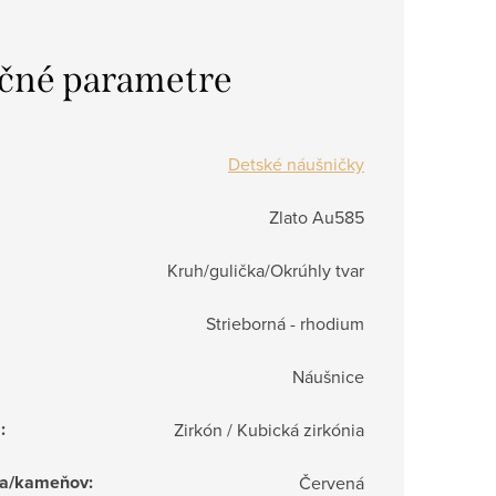
čné parametre
Detské náušničky
Zlato Au585
Kruh/gulička/Okrúhly tvar
Strieborná - rhodium
Náušnice
a
:
Zirkón / Kubická zirkónia
ňa/kameňov
:
Červená