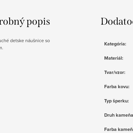
robný popis
Dodato
ché detske náušnice so
Kategória
:
m.
Materiál
:
Tvar/vzor
:
Farba kovu
:
Typ šperku
:
Druh kameň
Farba kame