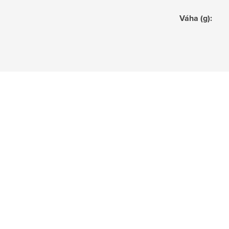
Váha (g)
: