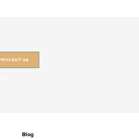
PRIHLÁSIŤ SA
jov
Blog