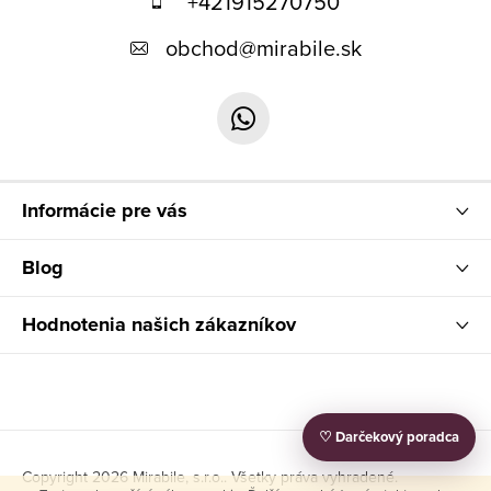
+421915270750
p
obchod
@
mirabile.sk
ä
t
i
e
Informácie pre vás
Blog
Hodnotenia našich zákazníkov
♡ Darčekový poradca
Copyright 2026
Mirabile, s.r.o.
. Všetky práva vyhradené.