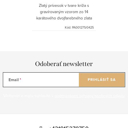
Zlatý prívesok v tvare kríža s
gravírovaným vzorom zo 14
karátového dvojfarebného zlata
Au585/1000.
Kód:
PA001275/0425
Odoberať newsletter
Email
PRIHLÁSIŤ SA
Vložením e-mailu súhlasíte s
podmienkami ochrany osobných údajov
Z
á