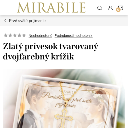
Prejsť
N
na
obsah
Prvé sväté prijímanie
K
Neohodnotené
Podrobnosti hodnotenia
Zlatý prívesok tvarovaný
dvojfarebný krížik