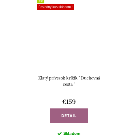
Tip
Posledný kus skladom !
Zlatý prívesok krížik " Duchovná
cesta "
€159
DETAIL
Skladom