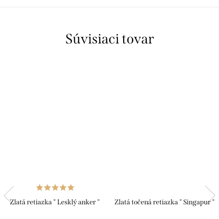
Súvisiaci tovar
Zlatá retiazka " Lesklý anker "
Zlatá točená retiazka " Singapur "