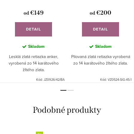
€149
€200
od
od
DETAIL
DETAIL
Skladom
Skladom
Lesklá zlatá retiazka anker,
Pilovaná zlatá retiazka vyrobená
vyrobená zo 14 karátového
zo 14 karátového žltého zlata.
žltého zlata.
Kód:
JZ0926/42/BA
Kód:
VZ0524-SIG-45-1