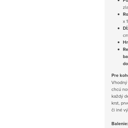
Po
zl
Ro
x 
Dĺ
c
Hm
Re
ba
do
Pre koh
Vhodný p
chcú nos
každý de
krst, pr
či iné 
Balenie