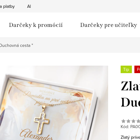
a platby
Ako nakupovať
Obchodné podmienky
Podmien
Darčeky k promócií
Darčeky pre učiteľky
" Duchovná cesta "
Tip
P
Zla
Duc
Kód:
PA00
Zlatý prív