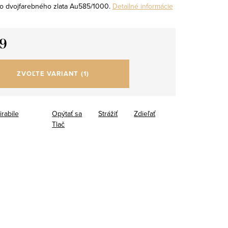
o dvojfarebného zlata Au585/1000.
Detailné informácie
9
tková
ZVOĽTE VARIANT
(1)
irabile
Opýtať sa
Strážiť
Zdieľať
Tlač