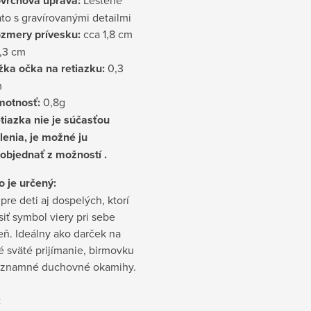
vrchová úprava:
ato s gravírovanými detailmi
zmery prívesku:
cca 1,8 cm
1,3 cm
žka očka na retiazku:
0,3
m
otnosť:
0,8g
tiazka nie je súčasťou
lenia, je možné ju
objednať z možností .
o je určený:
re deti aj dospelých, ktorí
iť symbol viery pri sebe
ň. Ideálny ako darček na
vé sväté prijímanie, birmovku
významné duchovné okamihy.
: