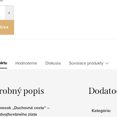
25
ŠÍKA
uktu
Hodnotenie
Diskusia
Súvisiace produkty
robný popis
Dodato
rívesok „Duchovná cesta“ –
Kategória
:
 dvojfarebného zlata