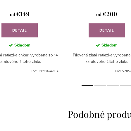
€149
€200
od
od
DETAIL
DETAIL
Skladom
Skladom
tá retiazka anker, vyrobená zo 14
Pilovaná zlatá retiazka vyrobená
karátového žltého zlata.
karátového žltého zlata.
Kód:
JZ0926/42/BA
Kód:
VZ052