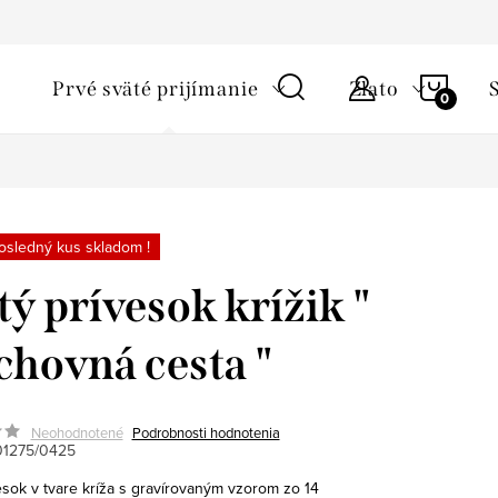
ky ochrany osobných údajov
Starostlivosť o šperky a podmienky 
NÁKU
Prvé sväté prijímanie
Zlato
KOŠÍ
osledný kus skladom !
tý prívesok krížik "
hovná cesta "
Neohodnotené
Podrobnosti hodnotenia
1275/0425
esok v tvare kríža s gravírovaným vzorom zo 14