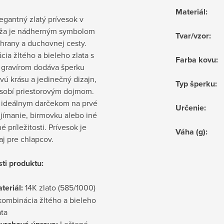
Materiál
:
egantný zlatý prívesok v
ríža je nádherným symbolom
Tvar/vzor
:
chrany a duchovnej cesty.
ia žltého a bieleho zlata s
Farba kovu
:
gravírom dodáva šperku
ú krásu a jedinečný dizajn,
Typ šperku
:
ôsobí priestorovým dojmom.
e ideálnym darčekom na prvé
Určenie
:
ijímanie, birmovku alebo iné
 príležitosti. Prívesok je
Váha (g)
:
aj pre chlapcov.
ti produktu:
teriál:
14K zlato (585/1000)
kombinácia žltého a bieleho
ata
Leštené