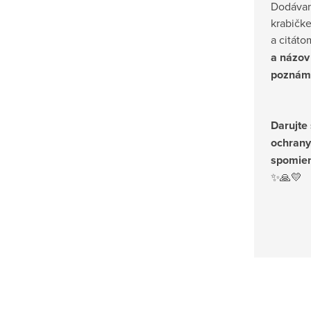
Dodávan
krabičk
a citátom
a názov 
poznámk
Darujte
ochrany
spomien
✨🙏💛