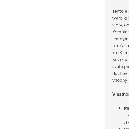
Tento el
tvare k
viery, o
Kombinác
jemným 
nadčasov
ktorý p
Krížik j
sväté pr
duchovné
vhodný 
Vlastnos
Ma
– 
zl