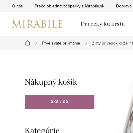
Prejsť
O nás
Prečo objednávať šperky z Mirabile.sk
Doprava 
na
obsah
Darčeky ku krstu
Prvé sväté prijímanie
Zlatý prívesok krížik 
Domov
B
o
Nákupný košík
č
n
0
KS /
€0
ý
p
Preskočiť
Kategórie