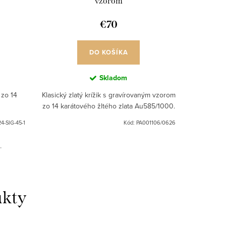
vzorom
€70
DO KOŠÍKA
Skladom
 zo 14
Klasický zlatý krížik s gravírovaným vzorom
Lesklá zla
zo 14 karátového žltého zlata Au585/1000.
k
4-SIG-45-1
Kód:
PA001106/0626