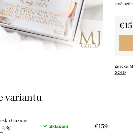
karátovéh
€15
Jedno
cena:
Značka:
M
GOLD
vesku (rozmer
€159
Skladom
 0,8g