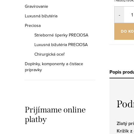
| PA001275/04
Gravírovanie
Luxusná bižutéria
Preciosa
DO KO
Strieborné šperky PRECIOSA
Luxusná bižutéria PRECIOSA
Chirurgická oceľ
Doplnky, komponenty a čistiace
prípravky
Popis prod
Pod
Prijímame online
platby
Zlatý p
Krížik z