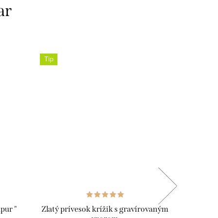
ar
Tip
apur "
Zlatý prívesok krížik s gravírovaným
Zlatá r