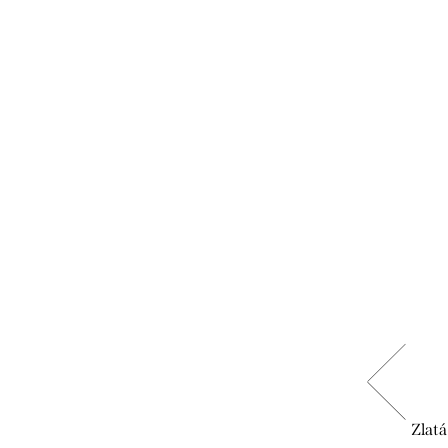
rovaným
Zlatá retiazka " Vzorované očko "
Zlatá