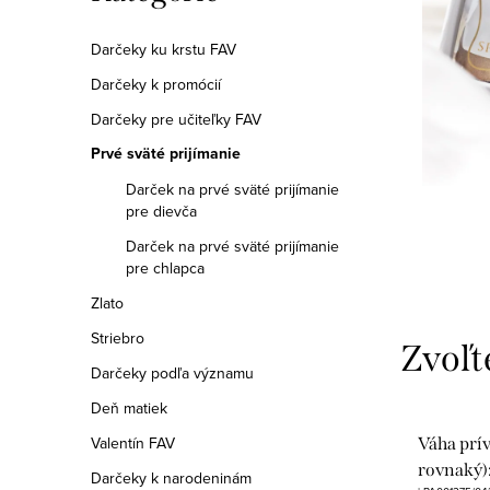
a
kategórie
n
Darčeky ku krstu FAV
Darčeky k promócií
e
Darčeky pre učiteľky FAV
l
Prvé sväté prijímanie
Darček na prvé sväté prijímanie
pre dievča
Darček na prvé sväté prijímanie
pre chlapca
Zlato
Striebro
Darčeky podľa významu
Deň matiek
Valentín FAV
Váha prí
rovnaký):
Darčeky k narodeninám