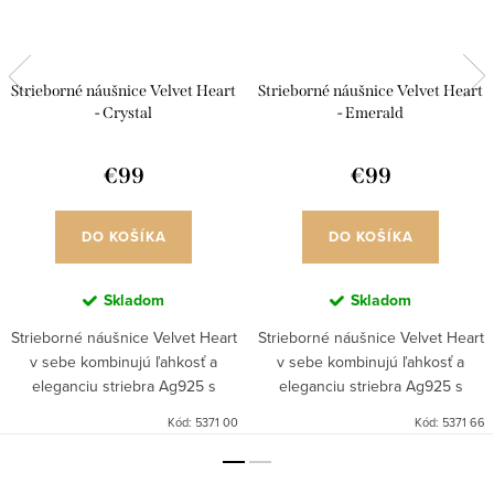
Strieborné náušnice Velvet Heart
Strieborné náušnice Velvet Heart
- Crystal
- Emerald
€99
€99
DO KOŠÍKA
DO KOŠÍKA
Skladom
Skladom
Strieborné náušnice Velvet Heart
Strieborné náušnice Velvet Heart
v sebe kombinujú ľahkosť a
v sebe kombinujú ľahkosť a
eleganciu striebra Ag925 s
eleganciu striebra Ag925 s
trblietaním dokonale
trblietaním dokonale
Kód:
5371 00
Kód:
5371 66
vybrúsených kameňov kubickej
vybrúsených kameňov kubickej
zirkónie. Náušniciam dominuje
zirkónie. Náušniciam dominuje
centrálny...
centrálny...