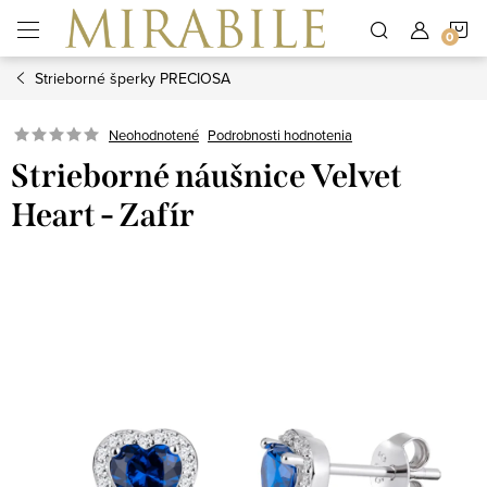
Prejsť
N
na
obsah
Strieborné šperky PRECIOSA
K
Neohodnotené
Podrobnosti hodnotenia
Strieborné náušnice Velvet
Heart - Zafír