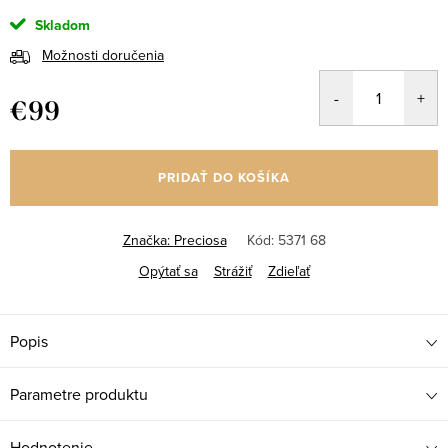
Skladom
Možnosti doručenia
€99
Jednotková
cena:
PRIDAŤ DO KOŠÍKA
Značka:
Preciosa
Kód:
5371 68
Opýtať sa
Strážiť
Zdieľať
Popis
Parametre produktu
Hodnotenie