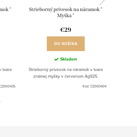
mok "
Strieborný prívesok na náramok "
Striebor
Myška "
n
€29
DO KOŠÍKA
Skladom
v tvare
Strieborný prívesok na náramok v tvare
Strieborn
známej myšky v červenom Ag925.
na n
CZ000435
Kód:
CZ000404