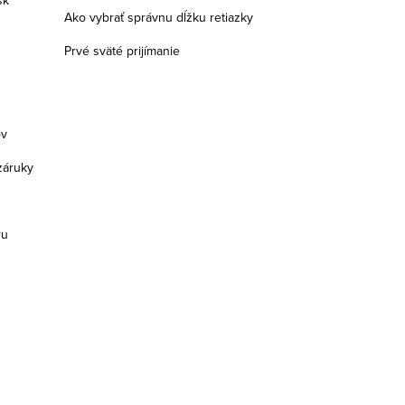
Ako vybrať správnu dĺžku retiazky
Prvé sväté prijímanie
ov
záruky
ru