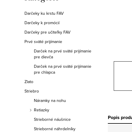
a
kategórie
n
Darčeky ku krstu FAV
Darčeky k promócií
e
Darčeky pre učiteľky FAV
l
Prvé sväté prijímanie
Darček na prvé sväté prijímanie
pre dievča
Darček na prvé sväté prijímanie
pre chlapca
Zlato
Striebro
Náramky na nohu
Retiazky
Popis prod
Strieborné náušnice
Strieborné náhrdelníky