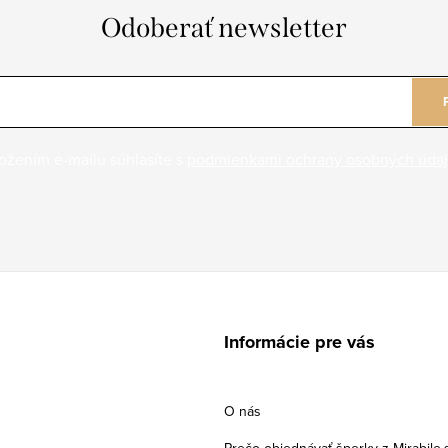
Odoberať newsletter
ožením e-mailu súhlasíte s
podmienkami ochrany osobných úda
Informácie pre vás
O nás
Prečo objednávať šperky z Mirabile.