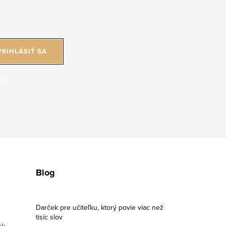
PRIHLÁSIŤ SA
jov
Blog
Darček pre učiteľku, ktorý povie viac než
tisíc slov
sk