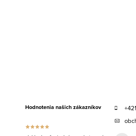
i
e
Hodnotenia našich zákazníkov
+42
obc