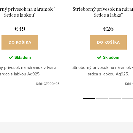
rný prívesok na náramok "
Strieborný prívesok na nára
Srdce s labkou"
Srdce a labka"
€39
€26
DO KOŠÍKA
DO KOŠÍKA
Skladom
Skladom
ný prívesok na náramok v tvare
Strieborný prívesok na náramok 
srdca s labkou Ag925.
srdca s labkou Ag925.
Kód:
CZ000403
Kód: