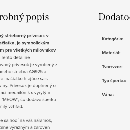
robný popis
Dodato
ý strieborný prívesok v
Kategória
:
ačiatka, je symbolickým
m pre všetkých milovníkov
Materiál
:
Tento detailne
ovaný prívesok je vyrobený z
Tvar/vzor
:
aného striebra AG925 a
e mačiatko hrajúce sa s
Typ šperku
:
lny. Prívesok je doplnený o
iaci medailónik s vyrytým
Váha
:
 "MEOW", čo dodáva šperku
milý vzhľad.
e sa hodí na váš náramok,
stane výrazným a zároveň