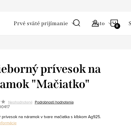
ky ochrany osobných údajov
Starostlivosť o šperky a podmienky 
NÁKU
Prvé sväté prijímanie
Zlato
KOŠÍ
ieborný prívesok na
amok "Mačiatko"
Neohodnotené
Podrobnosti hodnotenia
00417
ý prívesok na náramok v tvare mačiatka s klbkom Ag925.
informácie