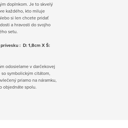
lým doplnkom. Je to skvelý
re každého, kto miluje
lebo si len chcete pridať
dosti a hravosti do svojho
ého setu.
prívesku : D: 1,8cm X Š:
ám odosielame v darčekovej
e so symbolickým citátom,
avlečený priamo na náramku,
ho objednáte spolu.