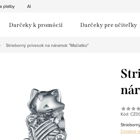
a platby
Ako nakupovať
Obchodné podmienky
Podmien
Darčeky k promócií
Darčeky pre učiteľky
Strieborný prívesok na náramok "Mačiatko"
Str
nár
Kód:
CZ0
Strieborn
Detailné 