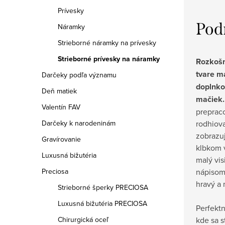
Prívesky
Pod
Náramky
Strieborné náramky na prívesky
Strieborné prívesky na náramky
Rozkošn
tvare m
Darčeky podľa významu
doplnko
Deň matiek
mačiek.
Valentín FAV
preprac
rodhiov
Darčeky k narodeninám
zobrazuj
Gravírovanie
klbkom v
Luxusná bižutéria
malý vis
nápisom
Preciosa
hravý a 
Strieborné šperky PRECIOSA
Luxusná bižutéria PRECIOSA
Perfektn
kde sa 
Chirurgická oceľ