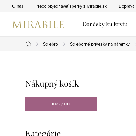
Prejsť
O nás
Prečo objednávať šperky z Mirabile.sk
Doprava 
na
obsah
Darčeky ku krstu
Striebro
Strieborné prívesky na náramky
Domov
B
o
Nákupný košík
č
n
0
KS /
€0
ý
p
Preskočiť
Kategórie