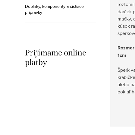
roztomi
Doplnky, komponenty a čistiace
darček p
prípravky
mačky, a
kúsok ra
šperkov
Rozmer 
Prijímame online
1cm
platby
Šperk v
krabičk
alebo n
pokiaľ 