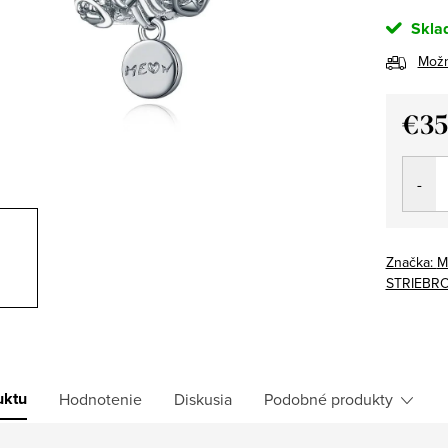
Skla
Možn
€3
Jedno
cena:
Značka:
M
STRIEBR
uktu
Hodnotenie
Diskusia
Podobné produkty