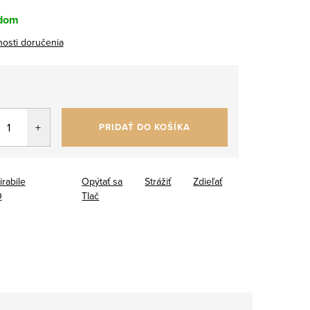
dom
osti doručenia
5
tková
PRIDAŤ DO KOŠÍKA
irabile
Opýtať sa
Strážiť
Zdieľať
O
Tlač