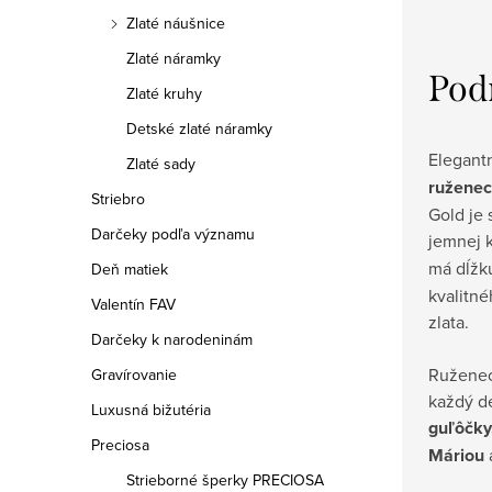
Zlaté náušnice
Zlaté náramky
Pod
Zlaté kruhy
Detské zlaté náramky
Elegant
Zlaté sady
ruženec
Striebro
Gold je 
Darčeky podľa významu
jemnej k
má dĺž
Deň matiek
kvalitné
Valentín FAV
zlata.
Darčeky k narodeninám
Ruženec
Gravírovanie
každý d
Luxusná bižutéria
guľôčky
Preciosa
Máriou
Strieborné šperky PRECIOSA