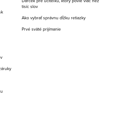
Darček pre učiteľku, ktorý povie viac než
tisíc slov
sk
Ako vybrať správnu dĺžku retiazky
Prvé sväté prijímanie
ov
záruky
ru