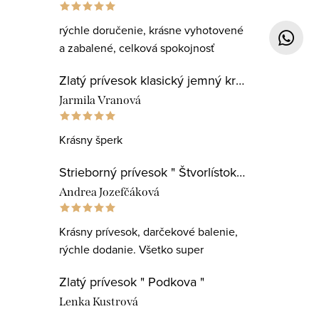
rýchle doručenie, krásne vyhotovené
a zabalené, celková spokojnosť
Zlatý prívesok klasický jemný krížik
Jarmila Vranová
Krásny šperk
Strieborný prívesok " Štvorlístok pre najlepšiu učiteľku "
Andrea Jozefčáková
Krásny prívesok, darčekové balenie,
rýchle dodanie. Všetko super
Zlatý prívesok " Podkova "
Lenka Kustrová