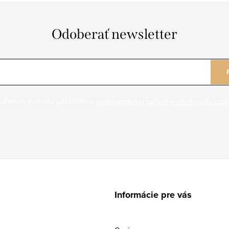
Odoberať newsletter
ožením e-mailu súhlasíte s
podmienkami ochrany osobných úda
Informácie pre vás