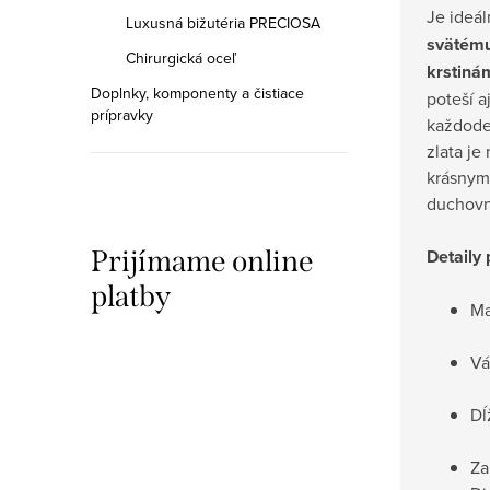
Je ideá
Luxusná bižutéria PRECIOSA
svätému
Chirurgická oceľ
krstinám
Doplnky, komponenty a čistiace
poteší a
prípravky
každode
zlata je
krásnym
duchovne
Detaily 
Prijímame online
platby
Ma
Vá
Dĺ
Za