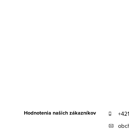
t
i
e
Hodnotenia našich zákazníkov
+42
obc