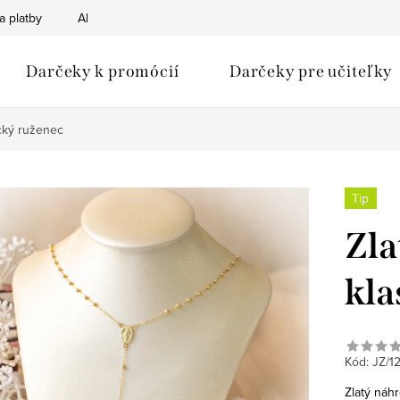
a platby
Ako nakupovať
Obchodné podmienky
Podmien
Darčeky k promócií
Darčeky pre učiteľky
ický ruženec
Tip
Zla
kla
Kód:
JZ/1
Zlatý náhr