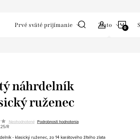
ky ochrany osobných údajov
Starostlivosť o šperky a podmienky 
NÁKU
Prvé sväté prijímanie
Zlato
KOŠÍ
tý náhrdelník
sický ruženec
Neohodnotené
Podrobnosti hodnotenia
225/R
delník - klasický ruženec, zo 14 karátového žltého zlata