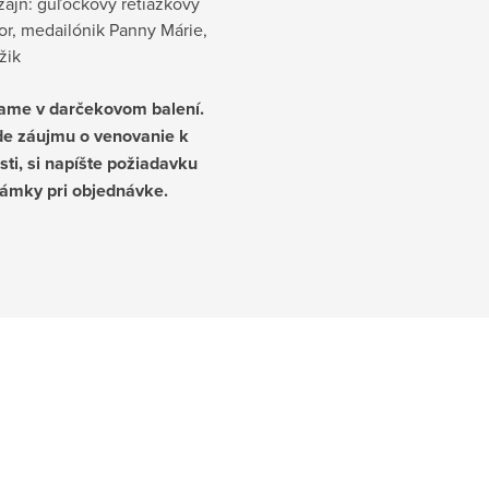
zajn: guľôčkový retiazkový
or, medailónik Panny Márie,
ížik
ame v darčekovom balení.
de záujmu o venovanie k
osti, si napíšte požiadavku
ámky pri objednávke.