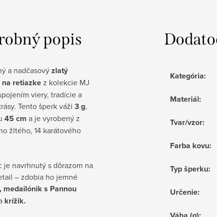
robný popis
Dodato
ný a nadčasový
zlatý
Kategória
:
 na retiazke
z kolekcie MJ
spojením viery, tradície a
Materiál
:
rásy. Tento šperk váži
3 g
,
ku
45 cm
a je vyrobený z
Tvar/vzor
:
ho žltého, 14 karátového
Farba kovu
:
 je navrhnutý s dôrazom na
Typ šperku
:
etail – zdobia ho jemné
, medailónik s Pannou
Určenie
:
a
krížik.
Váha (g)
: