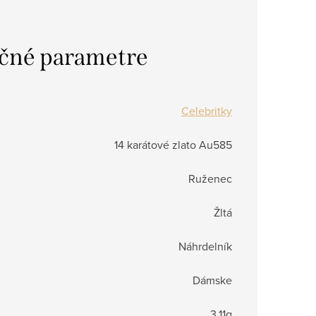
čné parametre
Celebritky
14 karátové zlato Au585
Ruženec
Žltá
Náhrdelník
Dámske
3,11g