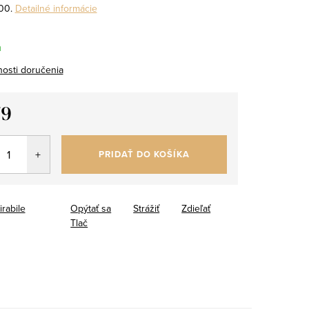
00.
Detailné informácie
m
osti doručenia
79
tková
PRIDAŤ DO KOŠÍKA
irabile
Opýtať sa
Strážiť
Zdieľať
Tlač