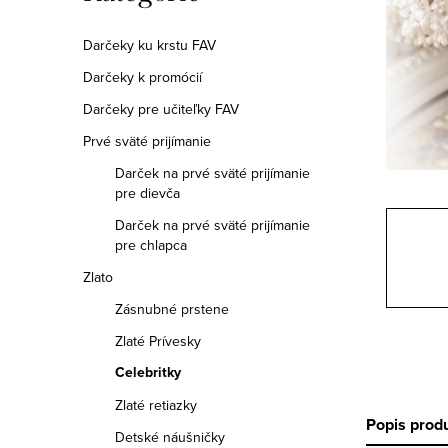
a
kategórie
n
Darčeky ku krstu FAV
Darčeky k promócií
e
Darčeky pre učiteľky FAV
l
Prvé sväté prijímanie
Darček na prvé sväté prijímanie
pre dievča
Darček na prvé sväté prijímanie
pre chlapca
Zlato
Zásnubné prstene
Zlaté Prívesky
Celebritky
Zlaté retiazky
Popis prod
Detské náušničky