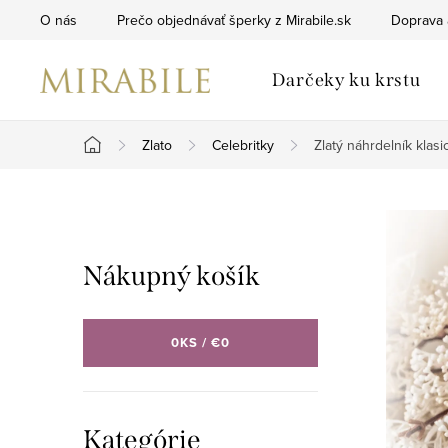
Prejsť
O nás
Prečo objednávať šperky z Mirabile.sk
Doprava 
na
obsah
Darčeky ku krstu
Zlato
Celebritky
Zlatý náhrdelník klas
Domov
B
o
Nákupný košík
č
n
0
KS /
€0
ý
p
Preskočiť
Kategórie