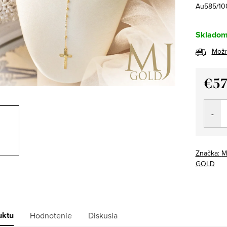
Au585/10
Sklado
Možn
€5
Jedno
cena:
Značka:
M
GOLD
uktu
Hodnotenie
Diskusia