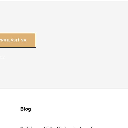
PRIHLÁSIŤ SA
jov
Blog