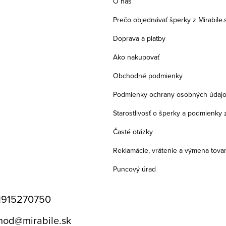
O nás
Prečo objednávať šperky z Mirabile.
Doprava a platby
Ako nakupovať
Obchodné podmienky
Podmienky ochrany osobných údaj
Starostlivosť o šperky a podmienky 
Časté otázky
Reklamácie, vrátenie a výmena tova
Puncový úrad
1915270750
hod
@
mirabile.sk