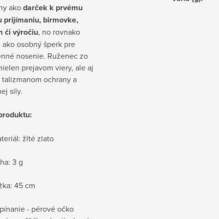
lny ako
darček k prvému
 prijímaniu, birmovke,
 či výročiu
, no rovnako
j ako osobný šperk pre
nné nosenie. Ruženec zo
 nielen prejavom viery, ale aj
 talizmanom ochrany a
j sily.
produktu:
teriál: žlté zlato
ha: 3 g
žka: 45 cm
pínanie - pérové očko