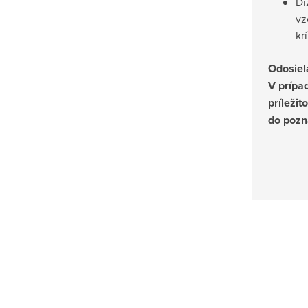
Di
vz
kr
Odosiel
V prípa
príležit
do pozn