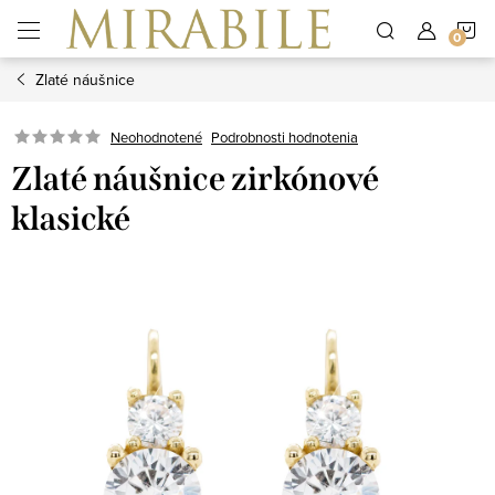
Prejsť
N
na
obsah
Zlaté náušnice
K
Neohodnotené
Podrobnosti hodnotenia
Zlaté náušnice zirkónové
klasické