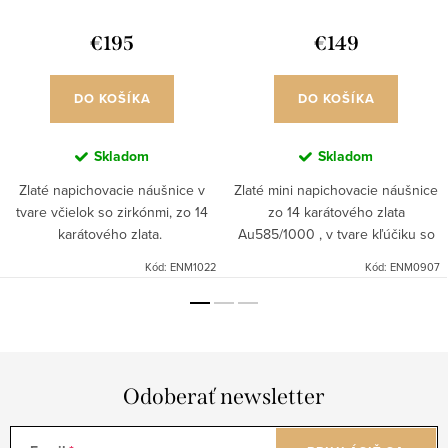
€195
€149
DO KOŠÍKA
DO KOŠÍKA
Skladom
Skladom
Zlaté napichovacie náušnice v
Zlaté mini napichovacie náušnice
tvare včielok so zirkónmi, zo 14
zo 14 karátového zlata
karátového zlata.
Au585/1000 , v tvare kľúčiku so
srdiečkom.
Kód:
ENM1022
Kód:
ENM0907
Odoberať newsletter