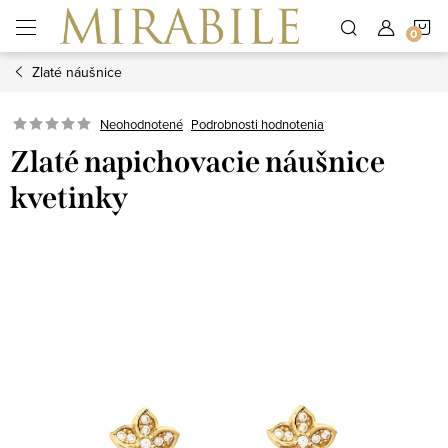
Prejsť
N
na
obsah
Zlaté náušnice
K
Neohodnotené
Podrobnosti hodnotenia
Zlaté napichovacie náušnice
kvetinky