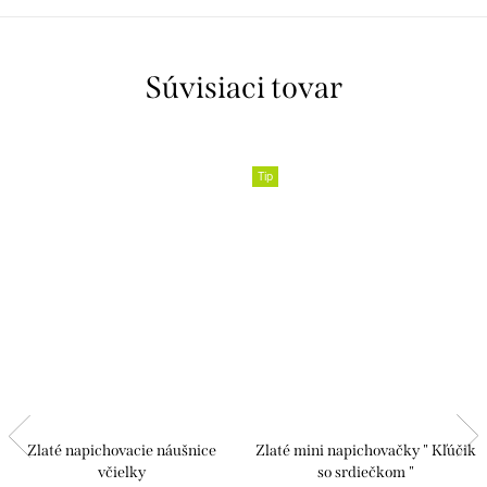
Súvisiaci tovar
Tip
Zlaté napichovacie náušnice
Zlaté mini napichovačky " Kľúčik
včielky
so srdiečkom "