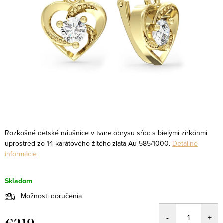
Rozkošné detské náušnice v tvare obrysu sŕdc s bielymi zirkónmi
uprostred zo 14 karátového žltého zlata Au 585/1000.
Detailné
informácie
Skladom
Možnosti doručenia