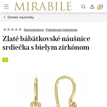
Prejsť
N
na
obsah
Detské náušničky
K
Neohodnotené
Podrobnosti hodnotenia
Zlaté bábätkovské náušnice
srdiečka s bielym zirkónom
Tip