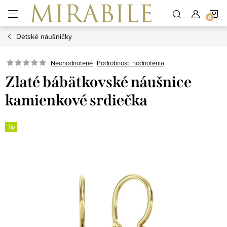
Prejsť
N
na
obsah
Detské náušničky
K
Neohodnotené
Podrobnosti hodnotenia
Zlaté bábätkovské náušnice
kamienkové srdiečka
Tip