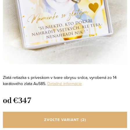
Zlatá retiazka s príveskom v tvare obrysu srdca, vyrobená zo 14
karátového zlata Au585.
Detailné informácie
od
€347
Jednotková
cena:
ZVOĽTE VARIANT
(2)