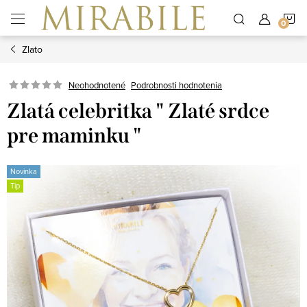
Prejsť
N
na
obsah
Zlato
K
Neohodnotené
Podrobnosti hodnotenia
Zlatá celebritka " Zlaté srdce
pre maminku "
Novinka
Tip