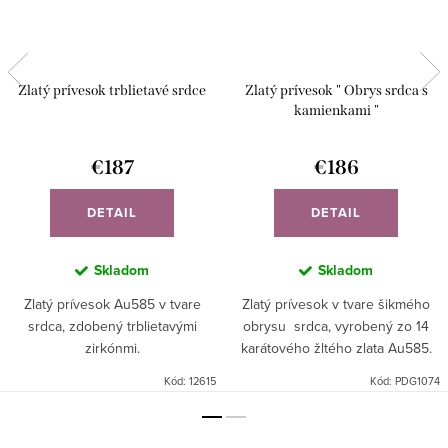
Zlatý prívesok trblietavé srdce
Zlatý prívesok " Obrys srdca s
kamienkami "
€187
€186
DETAIL
DETAIL
Skladom
Skladom
Zlatý prívesok Au585 v tvare
Zlatý prívesok v tvare šikmého
srdca, zdobený trblietavými
obrysu srdca, vyrobený zo 14
zirkónmi.
karátového žltého zlata Au585.
Kód:
12615
Kód:
PDG1074