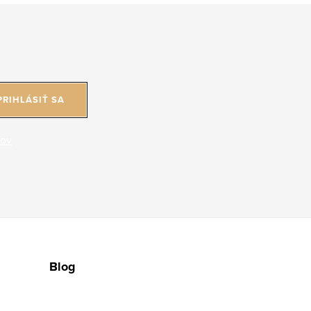
PRIHLÁSIŤ SA
jov
Blog