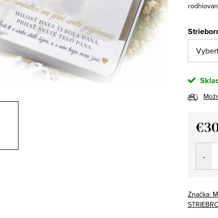
rodhiovan
Striebor
Skla
Možn
€3
Jedno
cena:
Značka:
M
STRIEBR