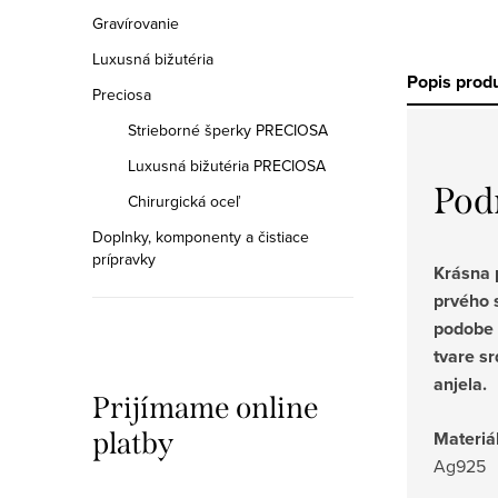
Gravírovanie
Luxusná bižutéria
Popis prod
Preciosa
Strieborné šperky PRECIOSA
Luxusná bižutéria PRECIOSA
Pod
Chirurgická oceľ
Doplnky, komponenty a čistiace
prípravky
Krásna 
prvého s
podobe 
tvare s
anjela.
Prijímame online
Materiál
platby
Ag925