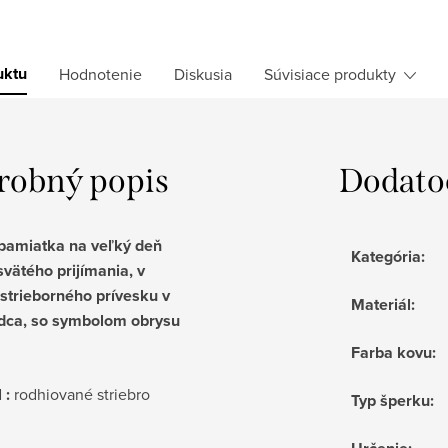
uktu
Hodnotenie
Diskusia
Súvisiace produkty
robný popis
Dodato
pamiatka na veľký deň
Kategória
:
vätého prijímania, v
strieborného prívesku v
Materiál
:
rdca, so symbolom obrysu
Farba kovu
:
 :
rodhiované striebro
Typ šperku
: