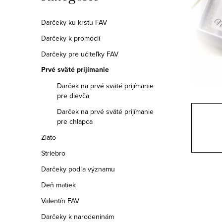
a
kategórie
n
Darčeky ku krstu FAV
Darčeky k promócií
e
Darčeky pre učiteľky FAV
l
Prvé sväté prijímanie
Darček na prvé sväté prijímanie
pre dievča
Darček na prvé sväté prijímanie
pre chlapca
Zlato
Striebro
Darčeky podľa významu
Deň matiek
Valentín FAV
Darčeky k narodeninám