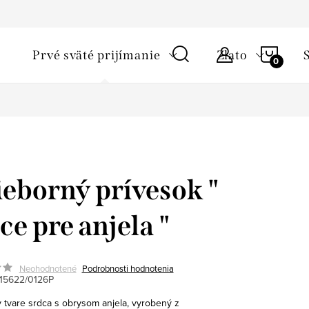
ky ochrany osobných údajov
Starostlivosť o šperky a podmienky 
NÁKU
Prvé sväté prijímanie
Zlato
KOŠÍ
ieborný prívesok "
ce pre anjela "
Neohodnotené
Podrobnosti hodnotenia
15622/0126P
v tvare srdca s obrysom anjela, vyrobený z