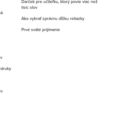
Darček pre učiteľku, ktorý povie viac než
tisíc slov
sk
Ako vybrať správnu dĺžku retiazky
Prvé sväté prijímanie
ov
záruky
ru