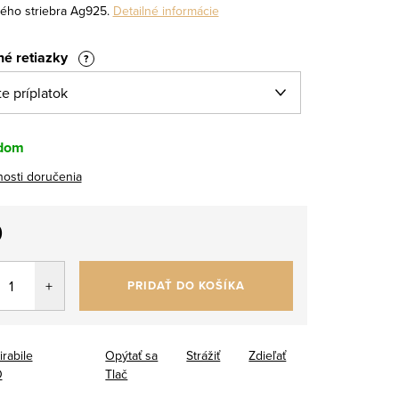
ého striebra Ag925.
Detailné informácie
né retiazky
?
dom
osti doručenia
0
tková
PRIDAŤ DO KOŠÍKA
irabile
Opýtať sa
Strážiť
Zdieľať
O
Tlač