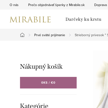
Prejsť
O nás
Prečo objednávať šperky z Mirabile.sk
Doprava 
na
obsah
Darčeky ku krstu
Prvé sväté prijímanie
Strieborný prívesok " 
Domov
B
o
Nákupný košík
č
n
0
KS /
€0
ý
p
Preskočiť
Kategórie