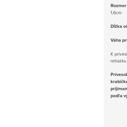
Rozmer 
1,6cm
Dĺžka o
Váha pr
K príve
retiazk
Príveso
krabičk
prijíman
podľa v