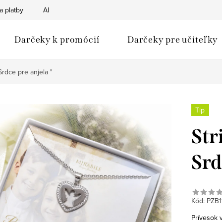
a platby
Ako nakupovať
Obchodné podmienky
Podmien
Darčeky k promócií
Darčeky pre učiteľky
Srdce pre anjela "
Tip
Str
Srd
Kód:
PZB1
Prívesok 