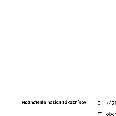
ä
t
i
e
Hodnotenia našich zákazníkov
+42
obc