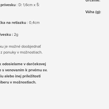
Určenie
:
prívesku
: D: 1,6cm x Š:
Váha (g)
:
čka na retiazku
: 0,4cm
ívesku :
2g
sku je možné doobjednať
u z ponuky v možnostiach.
k odosielame v darčekovej
e s venovaním k prvému sv.
iu alebo inej príležitosti
ýberu v možnostiach.