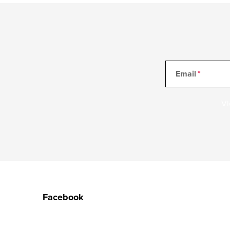
Email
Vl
Z
á
Facebook
p