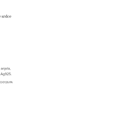
e srdce
anjela,
 Ag925.
O/0126/PA