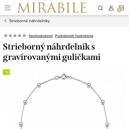
Prejsť
N
na
obsah
Strieborné náhrdelníky
K
Neohodnotené
Podrobnosti hodnotenia
Strieborný náhrdelník s
gravírovanými guličkami
Tip