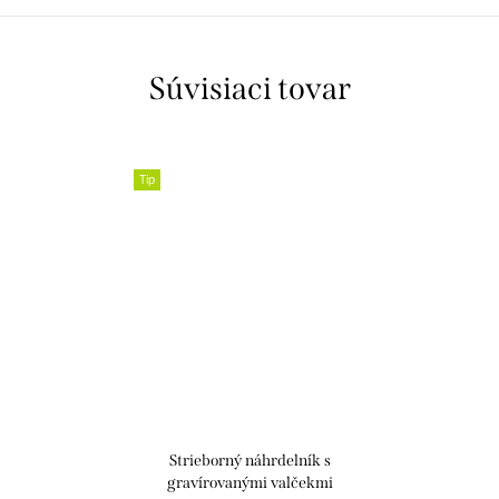
Súvisiaci tovar
Tip
Strieborný náhrdelník s
gravírovanými valčekmi