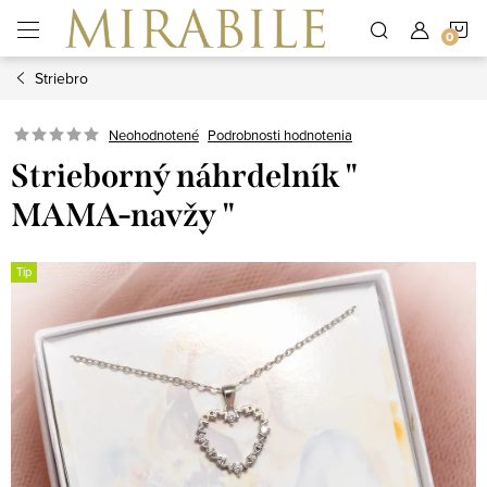
Prejsť
N
na
obsah
Striebro
K
Neohodnotené
Podrobnosti hodnotenia
Strieborný náhrdelník "
MAMA-navžy "
Tip