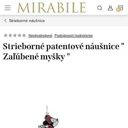
Prejsť
N
na
obsah
Strieborné náušnice
K
Neohodnotené
Podrobnosti hodnotenia
Strieborné patentové náušnice "
Zaľúbené myšky "