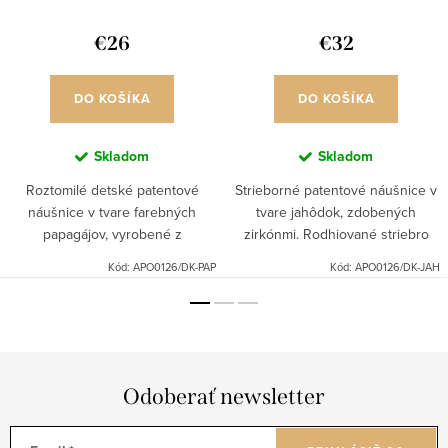
€26
€32
DO KOŠÍKA
DO KOŠÍKA
Skladom
Skladom
Roztomilé detské patentové
Strieborné patentové náušnice v
náušnice v tvare farebných
tvare jahôdok, zdobených
papagájov, vyrobené z
zirkónmi. Rodhiované striebro
rodhiovaného striebra Ag925.
Ag925.
Kód:
APO0126/DK-PAP
Kód:
APO0126/DK-JAH
Odoberať newsletter