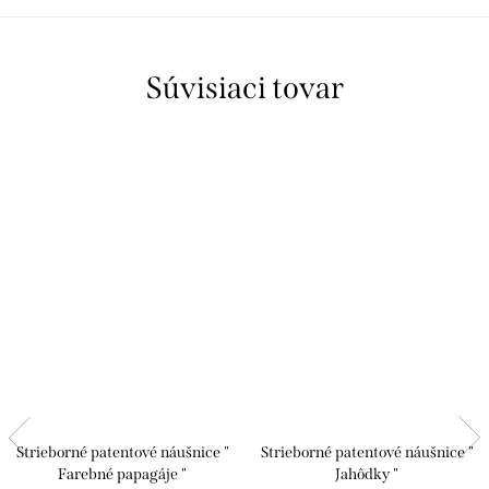
Súvisiaci tovar
Strieborné patentové náušnice "
Strieborné patentové náušnice "
Farebné papagáje "
Jahôdky "