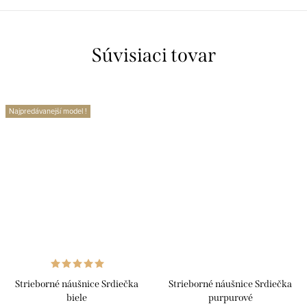
Súvisiaci tovar
Najpredávanejší model !
Strieborné náušnice Srdiečka
Strieborné náušnice Srdiečka
biele
purpurové