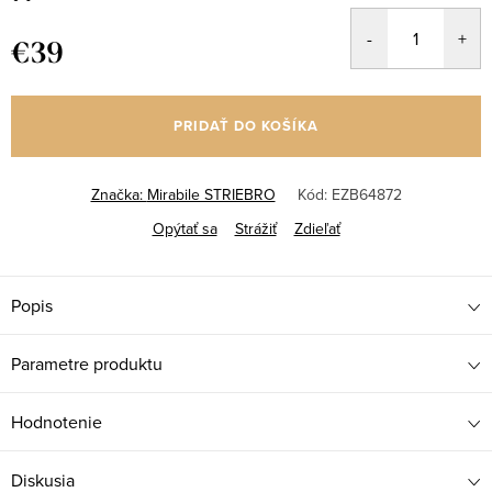
€39
Jednotková
cena:
PRIDAŤ DO KOŠÍKA
Značka:
Mirabile STRIEBRO
Kód:
EZB64872
Opýtať sa
Strážiť
Zdieľať
Popis
Parametre produktu
Hodnotenie
Diskusia