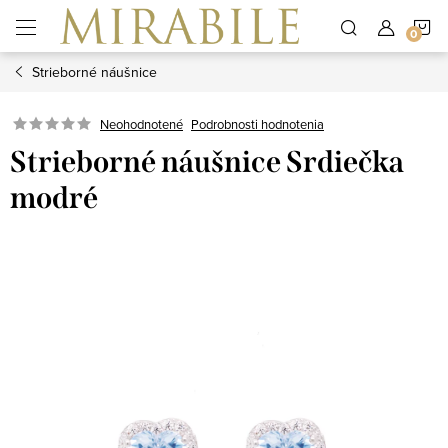
Prejsť
N
na
obsah
Strieborné náušnice
K
Neohodnotené
Podrobnosti hodnotenia
Strieborné náušnice Srdiečka
modré