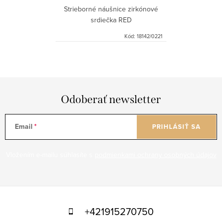
Strieborné náušnice zirkónové
srdiečka RED
Kód:
18142/0221
Odoberať newsletter
Email
PRIHLÁSIŤ SA
Vložením e-mailu súhlasíte s
podmienkami ochrany osobných údajov
Z
á
+421915270750