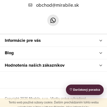
p
obchod
@
mirabile.sk
ä
t
i
e
Informácie pre vás
Blog
Hodnotenia našich zákazníkov
♡ Darčekový poradca
Copyright 2026
Mirabile, s.r.o.
. Všetky práva vyhradené.
Tento web používá súbory cookie. Ďalším prechádzaním tohto webu
vyjadrujete súhlas s ich používaním.. Viac informácí
tu
.