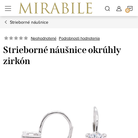
Prejsť
N
na
obsah
Strieborné náušnice
K
Neohodnotené
Podrobnosti hodnotenia
Strieborné náušnice okrúhly
zirkón