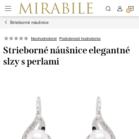
Prejsť
N
na
obsah
Strieborné náušnice
K
Neohodnotené
Podrobnosti hodnotenia
Strieborné náušnice elegantné
slzy s perlami