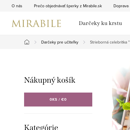
Prejsť
O nás
Prečo objednávať šperky z Mirabile.sk
Doprava 
na
obsah
Darčeky ku krstu
Darčeky pre učiteľky
Strieborná celebritka "
Domov
B
o
Nákupný košík
č
n
0
KS /
€0
ý
p
Preskočiť
Kategórie