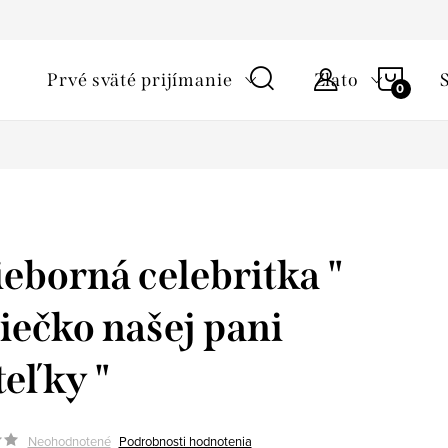
ky ochrany osobných údajov
Starostlivosť o šperky a podmienky 
NÁKU
Prvé sväté prijímanie
Zlato
KOŠÍ
ieborná celebritka "
iečko našej pani
teľky "
Neohodnotené
Podrobnosti hodnotenia