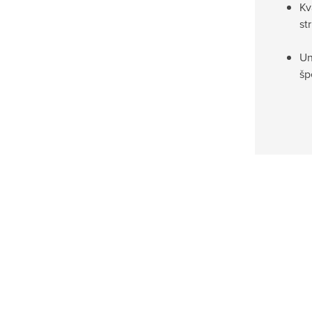
Kv
st
Un
šp