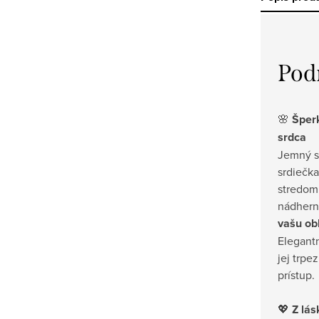
Pod
🌸
Šperk
srdca
Jemný st
srdiečka
stredom
nádhern
vašu ob
Elegant
jej trpez
prístup.
💖
Z lás