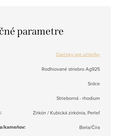
čné parametre
Darčeky pre učiteľky
Rodhiované striebro Ag925
Srdce
Strieborná - rhodium
a
:
Zirkón / Kubická zirkónia, Perleť
ňa/kameňov
:
Biela/Číra