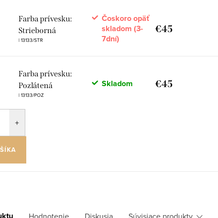
Čoskoro opäť
Farba prívesku:
€45
skladom (3-
Strieborná
7dní)
| 13133/STR
Farba prívesku:
€45
Skladom
Pozlátená
| 13133/POZ
ŠÍKA
uktu
Hodnotenie
Diskusia
Súvisiace produkty