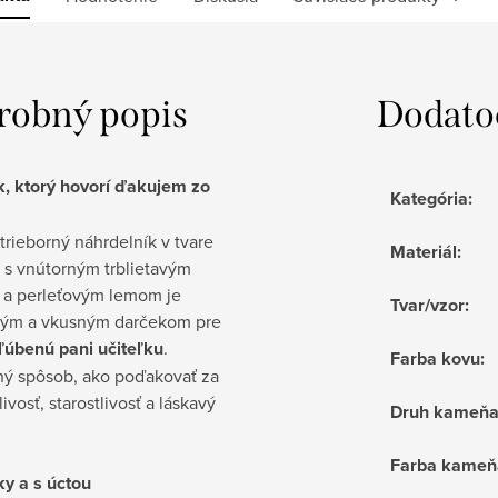
robný popis
Dodato
, ktorý hovorí ďakujem zo
Kategória
:
rieborný náhrdelník v tvare
Materiál
:
 s vnútorným trblietavým
 a perleťovým lemom je
Tvar/vzor
:
ým a vkusným darčekom pre
ľúbenú pani učiteľku
.
Farba kovu
:
ný spôsob, ako poďakovať za
livosť, starostlivosť a láskavý
Druh kameň
Farba kame
ky a s úctou