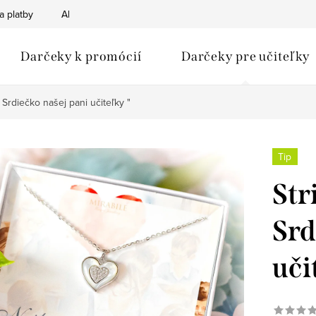
a platby
Ako nakupovať
Obchodné podmienky
Podmien
Darčeky k promócií
Darčeky pre učiteľky
 Srdiečko našej pani učiteľky "
Tip
Str
Srd
uči