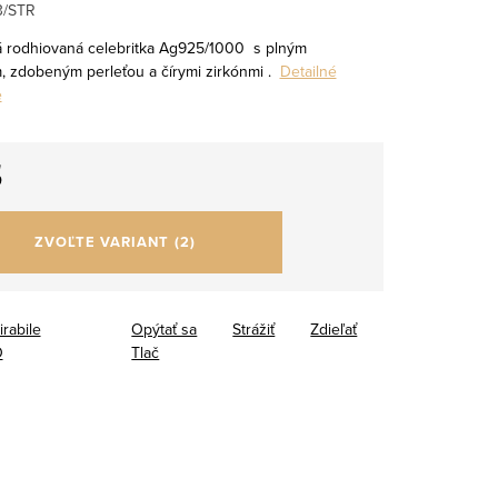
3/STR
á rodhiovaná celebritka Ag925/1000 s plným
, zdobeným perleťou a čírymi zirkónmi .
Detailné
e
5
tková
ZVOĽTE VARIANT
(2)
irabile
Opýtať sa
Strážiť
Zdieľať
O
Tlač