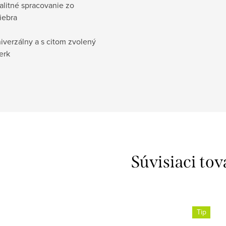
alitné spracovanie zo
riebra
iverzálny a s citom zvolený
erk
Súvisiaci tov
Tip