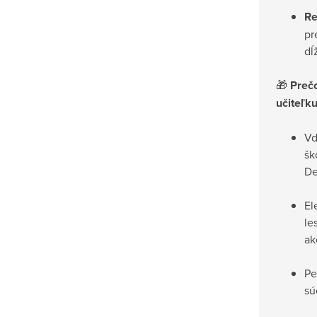
Re
pr
dĺ
🎁
Prečo
učiteľk
Vď
šk
De
El
le
ak
Pe
sú