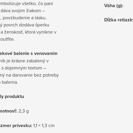
mbolizuje všetko, čo pani
Váha (g)
:
 dáva svojim žiakom –
, povzbudenie a lásku.
Dĺžka retiazk
vý povrch dodáva šperku
a ženskosť, ktorá vynikne v
utfite.
ekové balenie s venovaním
ík je krásne zabalený v
e s dojemným textom –
ený na darovanie bez potreby
 balenia.
ly produktu
otnosť:
2,3 g
zmer prívesku:
1,1 × 1,3 cm