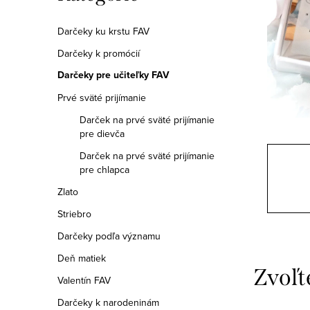
a
kategórie
n
Darčeky ku krstu FAV
Darčeky k promócií
e
Darčeky pre učiteľky FAV
l
Prvé sväté prijímanie
Darček na prvé sväté prijímanie
pre dievča
Darček na prvé sväté prijímanie
pre chlapca
Zlato
Striebro
Darčeky podľa významu
Deň matiek
Valentín FAV
Darčeky k narodeninám