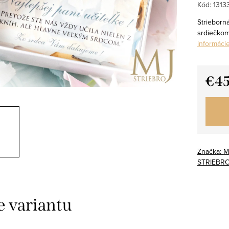
Kód:
1313
Strieborn
srdiečkom
informáci
€4
Jedno
cena:
Značka:
M
STRIEBR