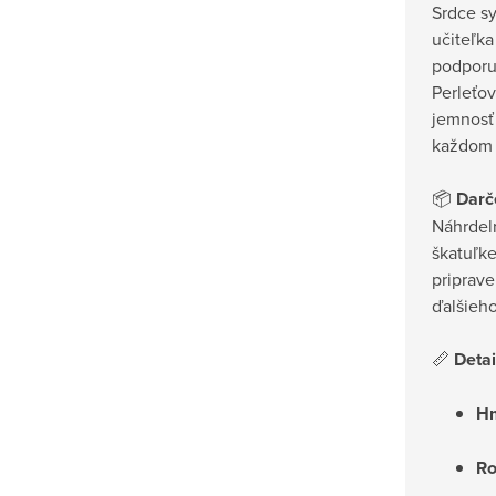
Srdce sy
učiteľka
podporu
Perleťo
jemnosť 
každom o
📦
Darč
Náhrdeln
škatuľk
priprav
ďalšieho
📏
Detai
Hm
Ro