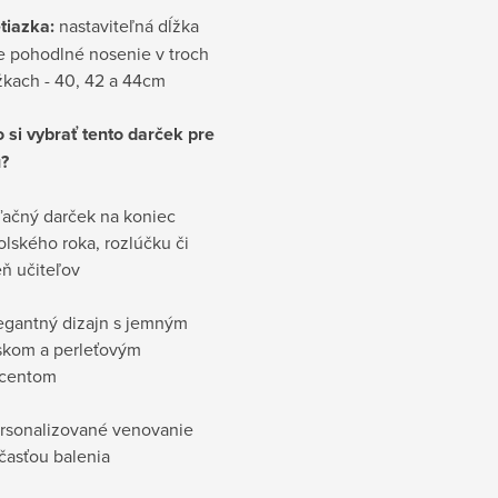
tiazka:
nastaviteľná dĺžka
e pohodlné nosenie v troch
žkach - 40, 42 a 44cm
 si vybrať tento darček pre
u?
ačný darček na koniec
olského roka, rozlúčku či
ň učiteľov
egantný dizajn s jemným
skom a perleťovým
centom
rsonalizované venovanie
časťou balenia