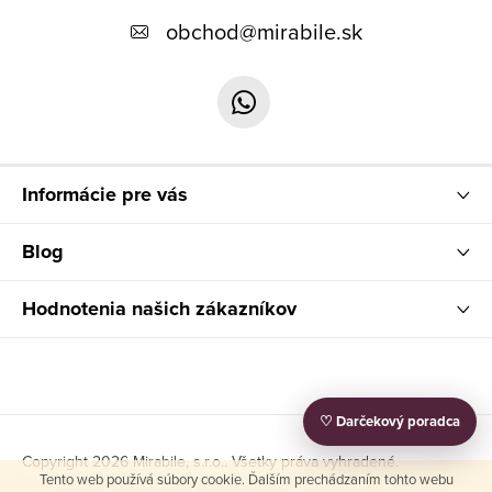
p
obchod
@
mirabile.sk
ä
t
i
e
Informácie pre vás
Blog
Hodnotenia našich zákazníkov
♡ Darčekový poradca
Copyright 2026
Mirabile, s.r.o.
. Všetky práva vyhradené.
Tento web používá súbory cookie. Ďalším prechádzaním tohto webu