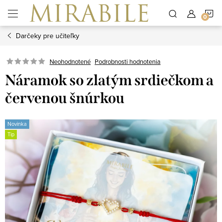
Prejsť
N
na
obsah
Darčeky pre učiteľky
K
Neohodnotené
Podrobnosti hodnotenia
Náramok so zlatým srdiečkom a
červenou šnúrkou
Novinka
Tip