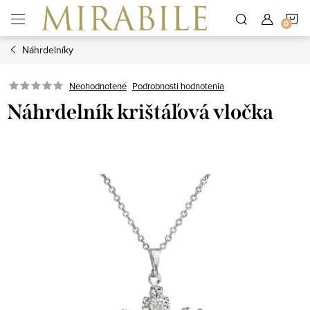
Prejsť
N
na
obsah
Náhrdelníky
K
Neohodnotené
Podrobnosti hodnotenia
Náhrdelník krištáľová vločka