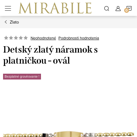
Prejsť
N
na
obsah
Zlato
K
Neohodnotené
Podrobnosti hodnotenia
Detský zlatý náramok s
platničkou - ovál
Bezplatné gravírovanie !